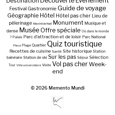
Découverte
Evénement
Destination
Guide de voyage
Festival
Gastronomie
Hôtel
Géographie
Hôtel pas cher
Lieu de
Monument
pèlerinage
Musique et
Marché de Noël
Musée
Offre spéciale
danse
Où dans le monde
Parc d'attraction et de loisir
Parc National
Palais
?
Quiz touristique
Quartier
Plage
Place
Recettes de cuisine
Site historique
Station
Santé
Sur les pas
Station de ski
Sélection
balnéaire
Séjour
Vol pas cher
Week-
Visite
Tour
Ville universitaire
end
© 2026
Memento Mundi