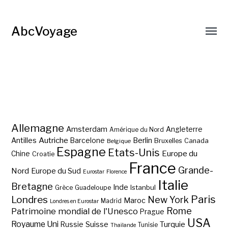
AbcVoyage
Allemagne
Amsterdam
Angleterre
Amérique du Nord
Autriche
Antilles
Berlin
Barcelone
Bruxelles
Canada
Belgique
Espagne
Etats-Unis
Europe du
Chine
Croatie
France
Grande-
Nord
Europe du Sud
Eurostar
Florence
Italie
Bretagne
Inde
Istanbul
Grèce
Guadeloupe
Paris
Londres
New York
Maroc
Madrid
Londres en Eurostar
Rome
Patrimoine mondial de l'Unesco
Prague
USA
Royaume Uni
Suisse
Turquie
Russie
Tunisie
Thaïlande