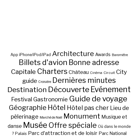
Architecture
Awards
App iPhone/iPod/iPad
Baromètre
Billets d'avion
Bonne adresse
Charters
Capitale
City
Château
Circuit
Cinéma
Dernières minutes
guide
Croisière
Découverte
Evénement
Destination
Guide de voyage
Festival
Gastronomie
Hôtel
Géographie
Hôtel pas cher
Lieu de
Monument
pèlerinage
Musique et
Marché de Noël
Musée
Offre spéciale
danse
Où dans le monde
Parc d'attraction et de loisir
Parc National
Palais
?