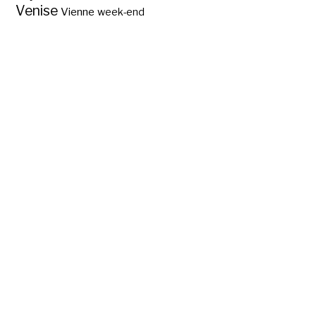
Venise
Vienne
week-end
Goa, berceau de la
musique transe
psychédélique ?