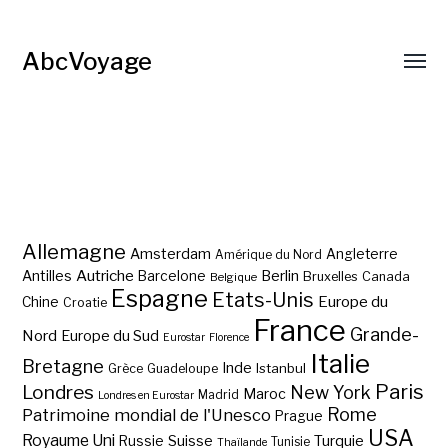
AbcVoyage
Allemagne
Amsterdam
Angleterre
Amérique du Nord
Autriche
Antilles
Berlin
Barcelone
Bruxelles
Canada
Belgique
Espagne
Etats-Unis
Europe du
Chine
Croatie
France
Grande-
Nord
Europe du Sud
Eurostar
Florence
Italie
Bretagne
Inde
Istanbul
Grèce
Guadeloupe
Paris
Londres
New York
Maroc
Madrid
Londres en Eurostar
Rome
Patrimoine mondial de l'Unesco
Prague
USA
Royaume Uni
Suisse
Turquie
Russie
Tunisie
Thaïlande