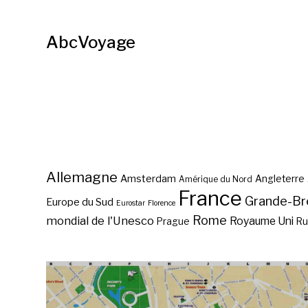
AbcVoyage
Allemagne
Amsterdam
Angleterre
Amérique du Nord
France
Grande-Br
Europe du Sud
Eurostar
Florence
Rome
mondial de l'Unesco
Royaume Uni
Prague
Ru