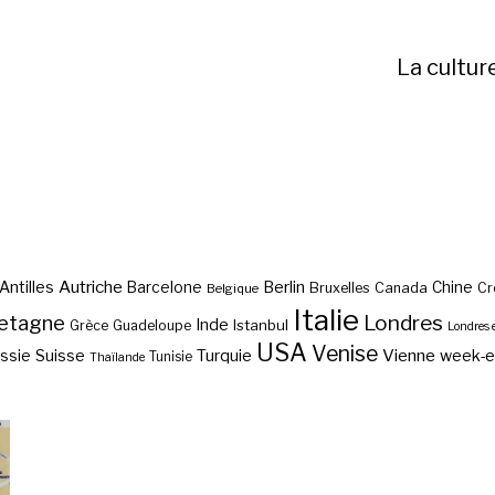
La cultur
Autriche
Antilles
Berlin
Barcelone
Chine
Bruxelles
Canada
Cr
Belgique
Italie
etagne
Londres
Inde
Istanbul
Grèce
Guadeloupe
Londres 
USA
Venise
Vienne
Suisse
Turquie
week-
ssie
Tunisie
Thaïlande