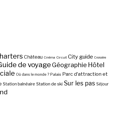
harters
City guide
Château
Circuit
Cinéma
Croisière
Guide de voyage
Hôtel
Géographie
ciale
Parc d'attraction et
Palais
Où dans le monde ?
Sur les pas
e
Station de ski
Station balnéaire
Séjour
nd