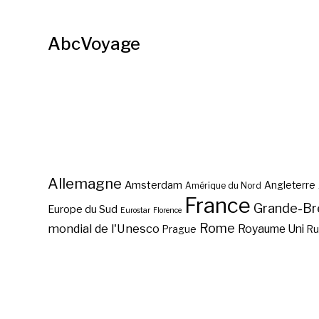
AbcVoyage
Allemagne
Amsterdam
Angleterre
Amérique du Nord
France
Grande-Br
Europe du Sud
Eurostar
Florence
Rome
mondial de l'Unesco
Royaume Uni
Prague
Ru
Où se trouve le tombeau
de Saint-Jean Baptiste?