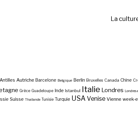
La cultur
Autriche
Antilles
Berlin
Barcelone
Chine
Bruxelles
Canada
Cr
Belgique
Italie
etagne
Londres
Inde
Istanbul
Grèce
Guadeloupe
Londres 
USA
Venise
Vienne
Suisse
Turquie
week-
ssie
Tunisie
Thaïlande