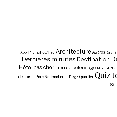
Architecture
Awards
App iPhone/iPod/iPad
Baromèt
D
Dernières minutes
Destination
Hôtel pas cher
Lieu de pèlerinage
Marché de Noël
Quiz t
de loisir
Parc National
Quartier
Plage
Place
Sél