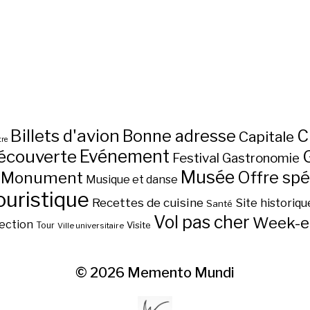
Billets d'avion
C
Bonne adresse
Capitale
re
écouverte
Evénement
Festival
Gastronomie
Musée
Monument
Offre spé
Musique et danse
ouristique
Recettes de cuisine
Site historiqu
Santé
Vol pas cher
Week-e
ection
Visite
Tour
Ville universitaire
© 2026
Memento Mundi