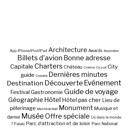
Architecture
Awards
App iPhone/iPod/iPad
Baromètre
Billets d'avion
Bonne adresse
Charters
Capitale
City
Château
Circuit
Cinéma
Dernières minutes
guide
Croisière
Découverte
Evénement
Destination
Guide de voyage
Festival
Gastronomie
Hôtel
Géographie
Hôtel pas cher
Lieu de
Monument
pèlerinage
Musique et
Marché de Noël
Musée
Offre spéciale
danse
Où dans le monde
Parc d'attraction et de loisir
Parc National
Palais
?