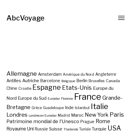
AbcVoyage
Allemagne
Amsterdam
Angleterre
Amérique du Nord
Autriche
Antilles
Berlin
Barcelone
Bruxelles
Canada
Belgique
Espagne
Etats-Unis
Europe du
Chine
Croatie
France
Grande-
Nord
Europe du Sud
Eurostar
Florence
Italie
Bretagne
Inde
Istanbul
Grèce
Guadeloupe
Paris
Londres
New York
Maroc
Madrid
Londres en Eurostar
Rome
Patrimoine mondial de l'Unesco
Prague
USA
Royaume Uni
Suisse
Turquie
Russie
Tunisie
Thaïlande