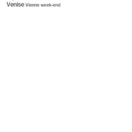
Venise
Vienne
week-end
Les présidents du
Mont Rushmore?