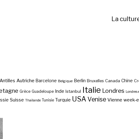
La cultur
Autriche
Antilles
Berlin
Barcelone
Chine
Bruxelles
Canada
Cr
Belgique
Italie
etagne
Londres
Inde
Istanbul
Grèce
Guadeloupe
Londres 
USA
Venise
Vienne
Suisse
Turquie
week-
ssie
Tunisie
Thaïlande