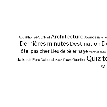
Architecture
Awards
App iPhone/iPod/iPad
Baromèt
D
Dernières minutes
Destination
Hôtel pas cher
Lieu de pèlerinage
Marché de Noël
Quiz t
de loisir
Parc National
Quartier
Plage
Place
Sél