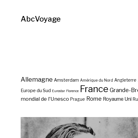
AbcVoyage
Allemagne
Amsterdam
Angleterre
Amérique du Nord
France
Grande-Br
Europe du Sud
Eurostar
Florence
Rome
mondial de l'Unesco
Royaume Uni
Prague
Ru