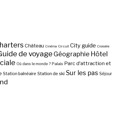
harters
City guide
Château
Circuit
Cinéma
Croisière
Guide de voyage
Hôtel
Géographie
ciale
Parc d'attraction et
Palais
Où dans le monde ?
Sur les pas
e
Station de ski
Station balnéaire
Séjour
nd