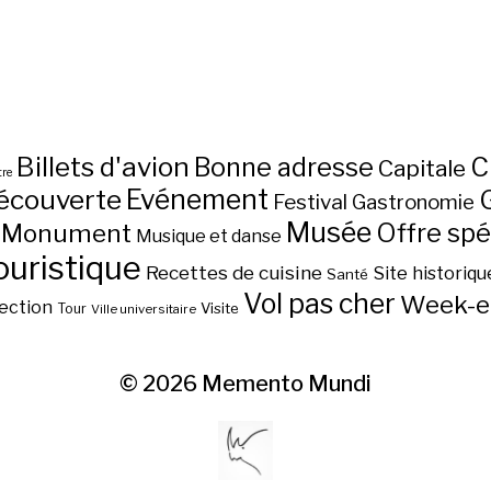
Billets d'avion
C
Bonne adresse
Capitale
re
écouverte
Evénement
Festival
Gastronomie
Musée
Monument
Offre spé
Musique et danse
ouristique
Recettes de cuisine
Site historiqu
Santé
Vol pas cher
Week-e
ection
Visite
Tour
Ville universitaire
© 2026
Memento Mundi