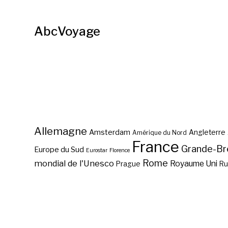
AbcVoyage
Allemagne
Amsterdam
Angleterre
Amérique du Nord
France
Grande-Br
Europe du Sud
Eurostar
Florence
Rome
mondial de l'Unesco
Royaume Uni
Prague
Ru
Key West, terminal sud de
la U.S. 1 ?