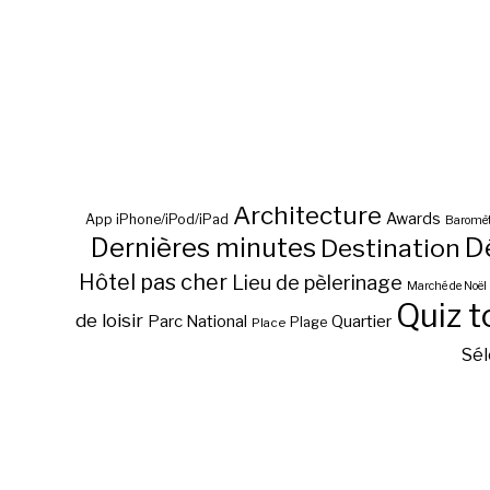
Architecture
Awards
App iPhone/iPod/iPad
Baromèt
D
Dernières minutes
Destination
Hôtel pas cher
Lieu de pèlerinage
Marché de Noël
Quiz t
de loisir
Parc National
Quartier
Plage
Place
Sél