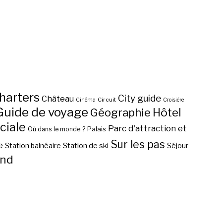
harters
City guide
Château
Circuit
Cinéma
Croisière
Guide de voyage
Hôtel
Géographie
ciale
Parc d'attraction et
Palais
Où dans le monde ?
Sur les pas
e
Station de ski
Station balnéaire
Séjour
nd