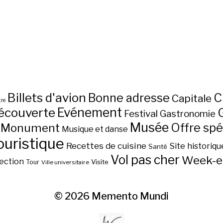
Billets d'avion
C
Bonne adresse
Capitale
re
écouverte
Evénement
Festival
Gastronomie
Musée
Monument
Offre spé
Musique et danse
ouristique
Recettes de cuisine
Site historiqu
Santé
Vol pas cher
Week-e
ection
Visite
Tour
Ville universitaire
© 2026
Memento Mundi