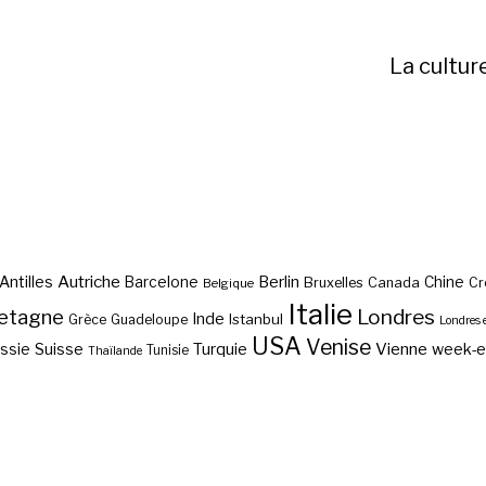
La cultur
Autriche
Antilles
Berlin
Barcelone
Chine
Bruxelles
Canada
Cr
Belgique
Italie
etagne
Londres
Inde
Istanbul
Grèce
Guadeloupe
Londres 
USA
Venise
Vienne
Suisse
Turquie
week-
ssie
Tunisie
Thaïlande