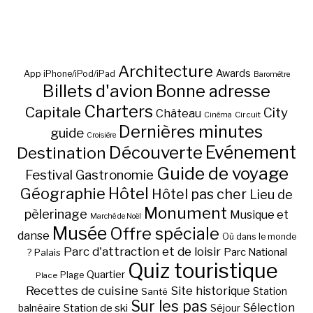
Architecture
Awards
App iPhone/iPod/iPad
Baromètre
Billets d'avion
Bonne adresse
Charters
Capitale
City
Château
Circuit
Cinéma
Dernières minutes
guide
Croisière
Découverte
Evénement
Destination
Guide de voyage
Festival
Gastronomie
Hôtel
Géographie
Hôtel pas cher
Lieu de
Monument
pèlerinage
Musique et
Marché de Noël
Musée
Offre spéciale
danse
Où dans le monde
Parc d'attraction et de loisir
Parc National
Palais
?
Quiz touristique
Quartier
Plage
Place
Recettes de cuisine
Site historique
Station
Santé
Sur les pas
Station de ski
Sélection
balnéaire
Séjour