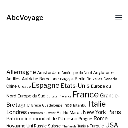
AbcVoyage
Allemagne
Amsterdam
Angleterre
Amérique du Nord
Autriche
Antilles
Berlin
Barcelone
Bruxelles
Canada
Belgique
Espagne
Etats-Unis
Europe du
Chine
Croatie
France
Grande-
Nord
Europe du Sud
Eurostar
Florence
Italie
Bretagne
Inde
Istanbul
Grèce
Guadeloupe
Paris
Londres
New York
Maroc
Madrid
Londres en Eurostar
Rome
Patrimoine mondial de l'Unesco
Prague
USA
Royaume Uni
Suisse
Turquie
Russie
Tunisie
Thaïlande