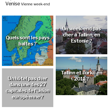
Venise
Vienne
week-end
Un week-end pas
cher à Tallinn, en
Quels sont les pays
Estonie ?
baltes ?
Tallinn et Turku en
Un hôtel pas cher
2011 ?
dans une des 27
capitales de l’Union
européenne ?