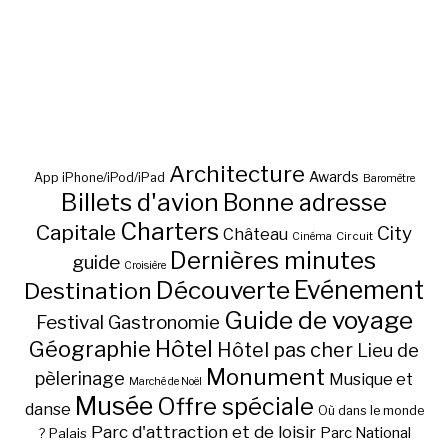
Architecture
Awards
App iPhone/iPod/iPad
Baromètre
Billets d'avion
Bonne adresse
Charters
Capitale
City
Château
Circuit
Cinéma
Dernières minutes
guide
Croisière
Découverte
Evénement
Destination
Guide de voyage
Festival
Gastronomie
Hôtel
Géographie
Hôtel pas cher
Lieu de
Monument
pèlerinage
Musique et
Marché de Noël
Musée
Offre spéciale
danse
Où dans le monde
Parc d'attraction et de loisir
Parc National
Palais
?