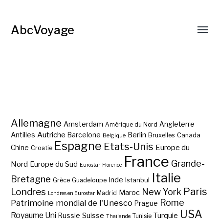
AbcVoyage
Allemagne
Amsterdam
Angleterre
Amérique du Nord
Autriche
Antilles
Berlin
Barcelone
Bruxelles
Canada
Belgique
Espagne
Etats-Unis
Europe du
Chine
Croatie
France
Grande-
Nord
Europe du Sud
Eurostar
Florence
Italie
Bretagne
Inde
Istanbul
Grèce
Guadeloupe
Paris
Londres
New York
Maroc
Madrid
Londres en Eurostar
Rome
Patrimoine mondial de l'Unesco
Prague
USA
Royaume Uni
Suisse
Turquie
Russie
Tunisie
Thaïlande