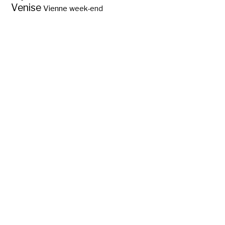
Venise
Vienne
week-end
Bruxelles, première
ville taguée avec
TagTagCity ?