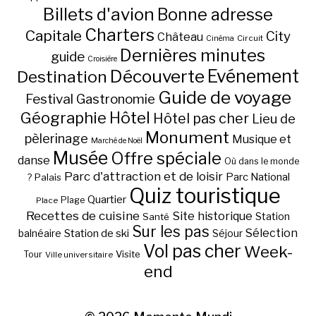
Billets d'avion
Bonne adresse
Charters
Capitale
City
Château
Circuit
Cinéma
Dernières minutes
guide
Croisière
Découverte
Evénement
Destination
Guide de voyage
Festival
Gastronomie
Hôtel
Géographie
Hôtel pas cher
Lieu de
Monument
pèlerinage
Musique et
Marché de Noël
Musée
Offre spéciale
danse
Où dans le monde
Parc d'attraction et de loisir
Parc National
Palais
?
Quiz touristique
Quartier
Plage
Place
Recettes de cuisine
Site historique
Station
Santé
Sur les pas
Station de ski
Sélection
balnéaire
Séjour
Vol pas cher
Week-
Visite
Tour
Ville universitaire
end