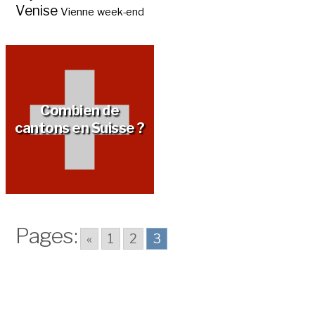
Venise
Vienne
week-end
Une escapade: les
Un tour d’Europe
lacs de Suisse ?
gastronomique ?
Combien de
cantons en Suisse ?
Pages:
«
1
2
3