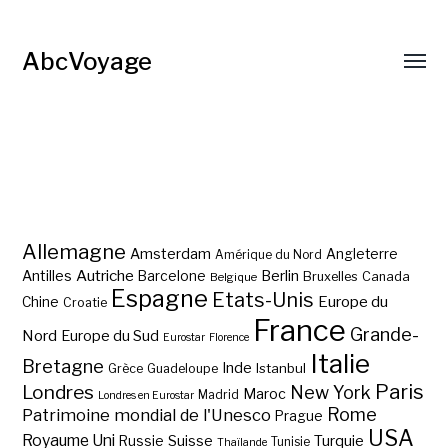
AbcVoyage
Allemagne
Amsterdam
Angleterre
Amérique du Nord
Autriche
Antilles
Berlin
Barcelone
Bruxelles
Canada
Belgique
Espagne
Etats-Unis
Europe du
Chine
Croatie
France
Grande-
Nord
Europe du Sud
Eurostar
Florence
Italie
Bretagne
Inde
Istanbul
Grèce
Guadeloupe
Paris
Londres
New York
Maroc
Madrid
Londres en Eurostar
Rome
Patrimoine mondial de l'Unesco
Prague
USA
Royaume Uni
Suisse
Turquie
Russie
Tunisie
Thaïlande