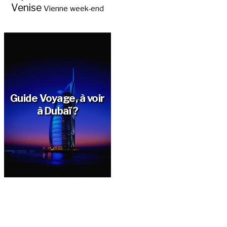
Venise
Vienne
week-end
Guide Voyage, à voir
à Dubaï ?