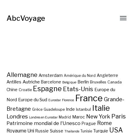
AbcVoyage
Allemagne
Amsterdam
Angleterre
Amérique du Nord
Autriche
Antilles
Berlin
Barcelone
Bruxelles
Canada
Belgique
Espagne
Etats-Unis
Europe du
Chine
Croatie
France
Grande-
Nord
Europe du Sud
Eurostar
Florence
Italie
Bretagne
Inde
Istanbul
Grèce
Guadeloupe
Paris
Londres
New York
Maroc
Madrid
Londres en Eurostar
Rome
Patrimoine mondial de l'Unesco
Prague
USA
Royaume Uni
Suisse
Turquie
Russie
Tunisie
Thaïlande