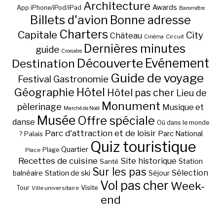
Architecture
Awards
App iPhone/iPod/iPad
Baromètre
Billets d'avion
Bonne adresse
Charters
Capitale
City
Château
Circuit
Cinéma
Dernières minutes
guide
Croisière
Découverte
Evénement
Destination
Guide de voyage
Festival
Gastronomie
Hôtel
Géographie
Hôtel pas cher
Lieu de
Monument
pèlerinage
Musique et
Marché de Noël
Musée
Offre spéciale
danse
Où dans le monde
Parc d'attraction et de loisir
Parc National
Palais
?
Quiz touristique
Quartier
Plage
Place
Recettes de cuisine
Site historique
Station
Santé
Sur les pas
Station de ski
Sélection
balnéaire
Séjour
Vol pas cher
Week-
Visite
Tour
Ville universitaire
end