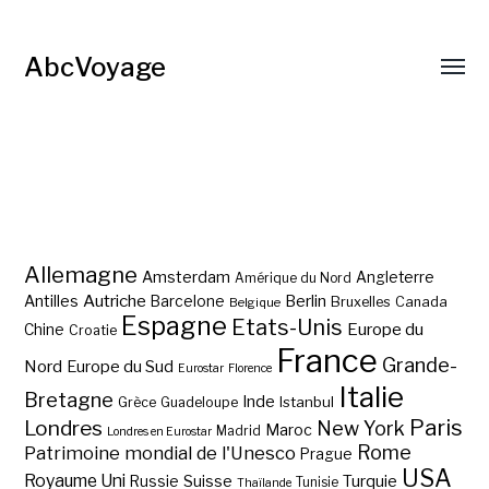
AbcVoyage
Allemagne
Amsterdam
Angleterre
Amérique du Nord
Autriche
Antilles
Berlin
Barcelone
Bruxelles
Canada
Belgique
Espagne
Etats-Unis
Europe du
Chine
Croatie
France
Grande-
Nord
Europe du Sud
Eurostar
Florence
Italie
Bretagne
Inde
Istanbul
Grèce
Guadeloupe
Paris
Londres
New York
Maroc
Madrid
Londres en Eurostar
Rome
Patrimoine mondial de l'Unesco
Prague
USA
Royaume Uni
Suisse
Turquie
Russie
Tunisie
Thaïlande