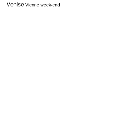
Venise
Vienne
week-end
Tübingen, la ville
d’Hölderlin ?