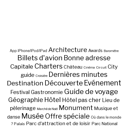
Architecture
Awards
App iPhone/iPod/iPad
Baromètre
Billets d'avion
Bonne adresse
Charters
Capitale
City
Château
Circuit
Cinéma
Dernières minutes
guide
Croisière
Découverte
Evénement
Destination
Guide de voyage
Festival
Gastronomie
Hôtel
Géographie
Hôtel pas cher
Lieu de
Monument
pèlerinage
Musique et
Marché de Noël
Musée
Offre spéciale
danse
Où dans le monde
Parc d'attraction et de loisir
Parc National
Palais
?