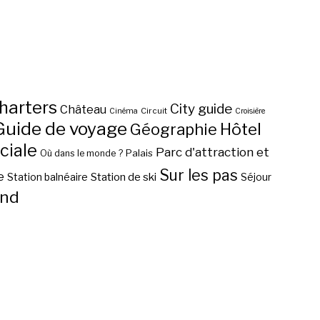
harters
City guide
Château
Circuit
Cinéma
Croisière
Guide de voyage
Hôtel
Géographie
ciale
Parc d'attraction et
Palais
Où dans le monde ?
Sur les pas
e
Station de ski
Station balnéaire
Séjour
nd