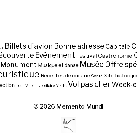
Billets d'avion
C
Bonne adresse
Capitale
re
écouverte
Evénement
Festival
Gastronomie
Musée
Monument
Offre spé
Musique et danse
ouristique
Recettes de cuisine
Site historiqu
Santé
Vol pas cher
Week-e
ection
Visite
Tour
Ville universitaire
© 2026
Memento Mundi