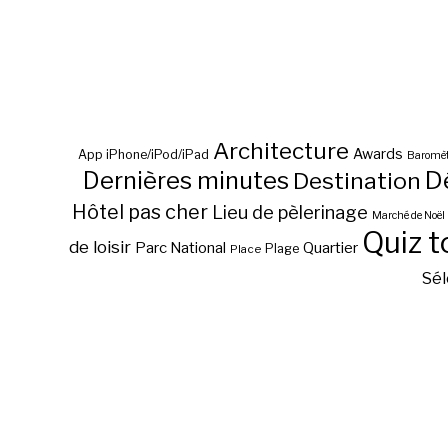
Architecture
Awards
App iPhone/iPod/iPad
Baromèt
D
Dernières minutes
Destination
Hôtel pas cher
Lieu de pèlerinage
Marché de Noël
Quiz t
de loisir
Parc National
Quartier
Plage
Place
Sél