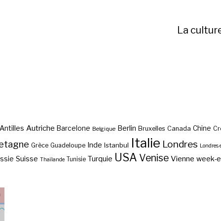
La cultur
Autriche
Antilles
Berlin
Barcelone
Chine
Bruxelles
Canada
Cr
Belgique
Italie
etagne
Londres
Inde
Istanbul
Grèce
Guadeloupe
Londres 
USA
Venise
Vienne
Suisse
Turquie
week-
ssie
Tunisie
Thaïlande