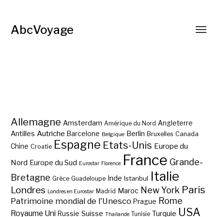
AbcVoyage
Allemagne
Amsterdam
Angleterre
Amérique du Nord
Autriche
Antilles
Berlin
Barcelone
Bruxelles
Canada
Belgique
Espagne
Etats-Unis
Europe du
Chine
Croatie
France
Grande-
Nord
Europe du Sud
Eurostar
Florence
Italie
Bretagne
Inde
Istanbul
Grèce
Guadeloupe
Paris
Londres
New York
Maroc
Madrid
Londres en Eurostar
Rome
Patrimoine mondial de l'Unesco
Prague
USA
Royaume Uni
Suisse
Turquie
Russie
Tunisie
Thaïlande