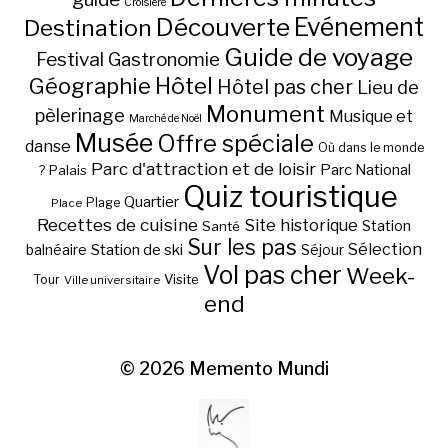
Croisière
Découverte
Evénement
Destination
Guide de voyage
Festival
Gastronomie
Hôtel
Géographie
Hôtel pas cher
Lieu de
Monument
pèlerinage
Musique et
Marché de Noël
Musée
Offre spéciale
danse
Où dans le monde
Parc d'attraction et de loisir
Parc National
Palais
?
Quiz touristique
Quartier
Plage
Place
Recettes de cuisine
Site historique
Station
Santé
Sur les pas
Station de ski
Sélection
balnéaire
Séjour
Vol pas cher
Week-
Visite
Tour
Ville universitaire
end
© 2026
Memento Mundi