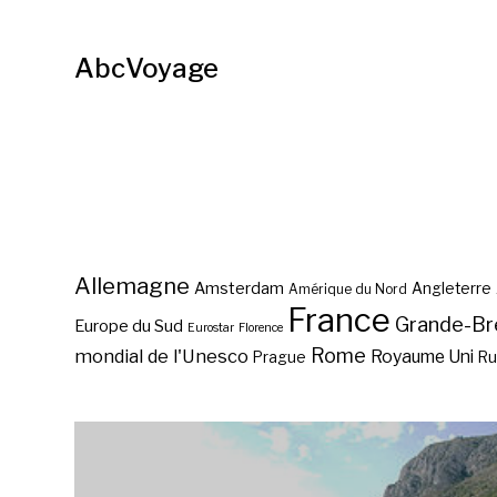
AbcVoyage
Allemagne
Amsterdam
Angleterre
Amérique du Nord
France
Grande-Br
Europe du Sud
Eurostar
Florence
Rome
mondial de l'Unesco
Royaume Uni
Prague
Ru