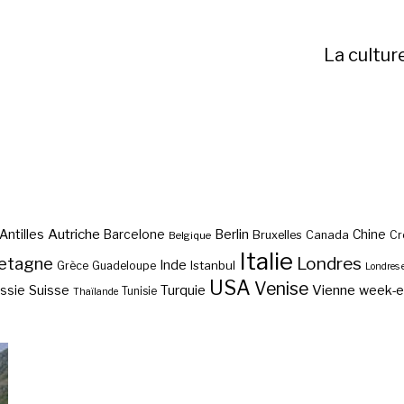
La cultur
Autriche
Antilles
Berlin
Barcelone
Chine
Bruxelles
Canada
Cr
Belgique
Italie
etagne
Londres
Inde
Istanbul
Grèce
Guadeloupe
Londres 
USA
Venise
Vienne
Suisse
Turquie
week-
ssie
Tunisie
Thaïlande