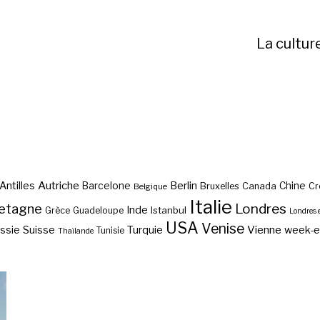
La cultur
Autriche
Antilles
Berlin
Barcelone
Chine
Bruxelles
Canada
Cr
Belgique
Italie
etagne
Londres
Inde
Istanbul
Grèce
Guadeloupe
Londres 
USA
Venise
Vienne
Suisse
Turquie
week-
ssie
Tunisie
Thaïlande