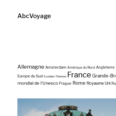
AbcVoyage
Allemagne
Amsterdam
Angleterre
Amérique du Nord
France
Grande-Br
Europe du Sud
Eurostar
Florence
Rome
mondial de l'Unesco
Royaume Uni
Prague
Ru