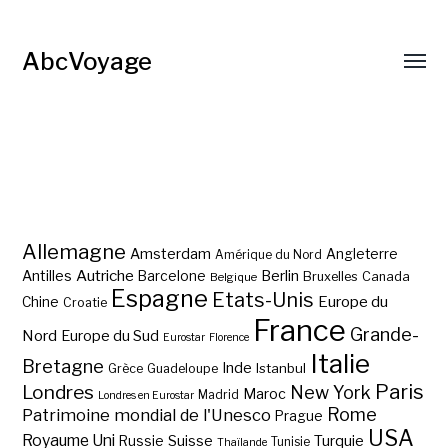
AbcVoyage
Allemagne
Amsterdam
Angleterre
Amérique du Nord
Autriche
Antilles
Berlin
Barcelone
Bruxelles
Canada
Belgique
Espagne
Etats-Unis
Europe du
Chine
Croatie
France
Grande-
Nord
Europe du Sud
Eurostar
Florence
Italie
Bretagne
Inde
Istanbul
Grèce
Guadeloupe
Paris
Londres
New York
Maroc
Madrid
Londres en Eurostar
Rome
Patrimoine mondial de l'Unesco
Prague
USA
Royaume Uni
Suisse
Turquie
Russie
Tunisie
Thaïlande