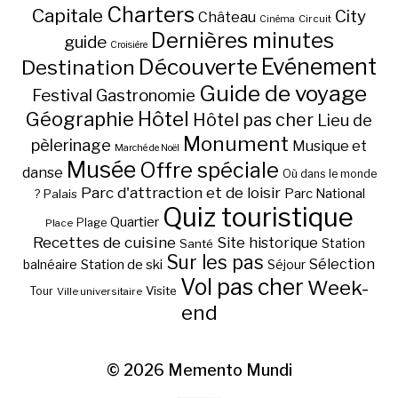
Charters
Capitale
City
Château
Circuit
Cinéma
Dernières minutes
guide
Croisière
Découverte
Evénement
Destination
Guide de voyage
Festival
Gastronomie
Hôtel
Géographie
Hôtel pas cher
Lieu de
Monument
pèlerinage
Musique et
Marché de Noël
Musée
Offre spéciale
danse
Où dans le monde
Parc d'attraction et de loisir
Parc National
Palais
?
Quiz touristique
Quartier
Plage
Place
Recettes de cuisine
Site historique
Station
Santé
Sur les pas
Station de ski
Sélection
balnéaire
Séjour
Vol pas cher
Week-
Visite
Tour
Ville universitaire
end
© 2026
Memento Mundi