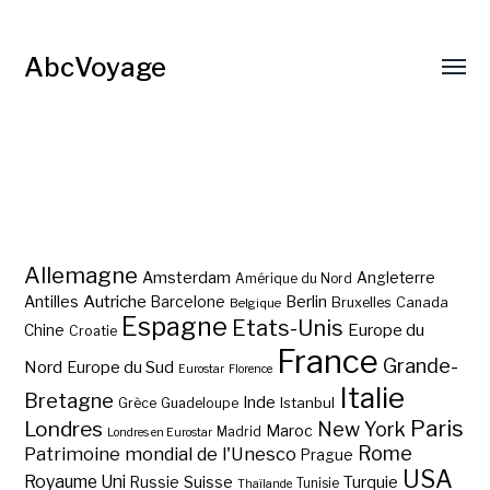
AbcVoyage
Allemagne
Amsterdam
Angleterre
Amérique du Nord
Autriche
Antilles
Berlin
Barcelone
Bruxelles
Canada
Belgique
Espagne
Etats-Unis
Europe du
Chine
Croatie
France
Grande-
Nord
Europe du Sud
Eurostar
Florence
Italie
Bretagne
Inde
Istanbul
Grèce
Guadeloupe
Paris
Londres
New York
Maroc
Madrid
Londres en Eurostar
Rome
Patrimoine mondial de l'Unesco
Prague
USA
Royaume Uni
Suisse
Turquie
Russie
Tunisie
Thaïlande