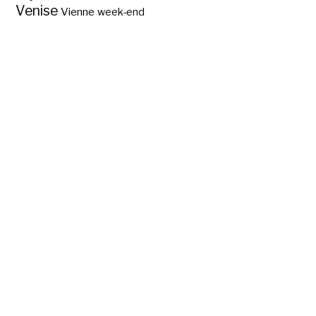
Venise
Vienne
week-end
Saint-Pierre de
Rome, église,
basilique ou
cathédrale ?