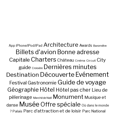
Architecture
Awards
App iPhone/iPod/iPad
Baromètre
Billets d'avion
Bonne adresse
Charters
Capitale
City
Château
Circuit
Cinéma
Dernières minutes
guide
Croisière
Découverte
Evénement
Destination
Guide de voyage
Festival
Gastronomie
Hôtel
Géographie
Hôtel pas cher
Lieu de
Monument
pèlerinage
Musique et
Marché de Noël
Musée
Offre spéciale
danse
Où dans le monde
Parc d'attraction et de loisir
Parc National
Palais
?