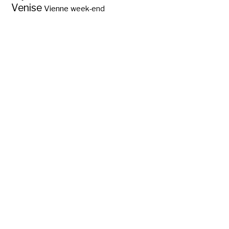
Venise
Vienne
week-end
Où est né Godefroy
de Bouillon ?