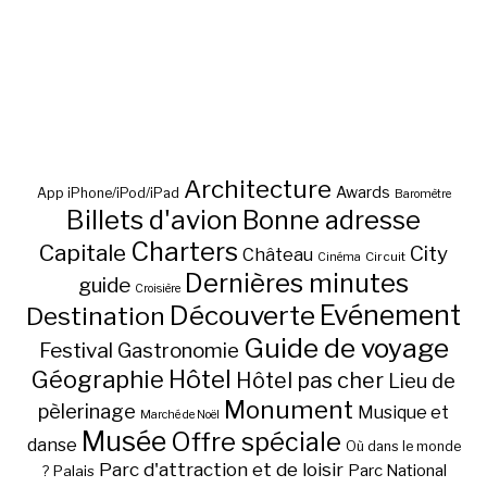
Architecture
Awards
App iPhone/iPod/iPad
Baromètre
Billets d'avion
Bonne adresse
Charters
Capitale
City
Château
Circuit
Cinéma
Dernières minutes
guide
Croisière
Découverte
Evénement
Destination
Guide de voyage
Festival
Gastronomie
Hôtel
Géographie
Hôtel pas cher
Lieu de
Monument
pèlerinage
Musique et
Marché de Noël
Musée
Offre spéciale
danse
Où dans le monde
Parc d'attraction et de loisir
Parc National
Palais
?