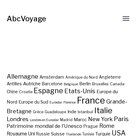
AbcVoyage
Allemagne
Amsterdam
Angleterre
Amérique du Nord
Autriche
Antilles
Berlin
Barcelone
Bruxelles
Canada
Belgique
Espagne
Etats-Unis
Europe du
Chine
Croatie
France
Grande-
Nord
Europe du Sud
Eurostar
Florence
Italie
Bretagne
Inde
Istanbul
Grèce
Guadeloupe
Paris
Londres
New York
Maroc
Madrid
Londres en Eurostar
Rome
Patrimoine mondial de l'Unesco
Prague
USA
Royaume Uni
Suisse
Turquie
Russie
Tunisie
Thaïlande