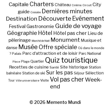
Charters
Capitale
City
Château
Circuit
Cinéma
Dernières minutes
guide
Croisière
Découverte
Evénement
Destination
Guide de voyage
Festival
Gastronomie
Hôtel
Géographie
Hôtel pas cher
Lieu de
Monument
pèlerinage
Musique et
Marché de Noël
Musée
Offre spéciale
danse
Où dans le monde
Parc d'attraction et de loisir
Parc National
Palais
?
Quiz touristique
Quartier
Plage
Place
Recettes de cuisine
Site historique
Station
Santé
Sur les pas
Station de ski
Sélection
balnéaire
Séjour
Vol pas cher
Week-
Visite
Tour
Ville universitaire
end
© 2026
Memento Mundi