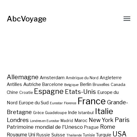
AbcVoyage
Allemagne
Amsterdam
Angleterre
Amérique du Nord
Autriche
Antilles
Berlin
Barcelone
Bruxelles
Canada
Belgique
Espagne
Etats-Unis
Europe du
Chine
Croatie
France
Grande-
Nord
Europe du Sud
Eurostar
Florence
Italie
Bretagne
Inde
Istanbul
Grèce
Guadeloupe
Paris
Londres
New York
Maroc
Madrid
Londres en Eurostar
Rome
Patrimoine mondial de l'Unesco
Prague
USA
Royaume Uni
Suisse
Turquie
Russie
Tunisie
Thaïlande