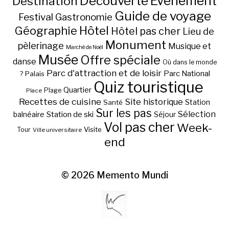
Découverte
Evénement
Destination
Guide de voyage
Festival
Gastronomie
Hôtel
Géographie
Hôtel pas cher
Lieu de
Monument
pèlerinage
Musique et
Marché de Noël
Musée
Offre spéciale
danse
Où dans le monde
Parc d'attraction et de loisir
Parc National
Palais
?
Quiz touristique
Quartier
Plage
Place
Recettes de cuisine
Site historique
Station
Santé
Sur les pas
Station de ski
Sélection
balnéaire
Séjour
Vol pas cher
Week-
Visite
Tour
Ville universitaire
end
© 2026
Memento Mundi