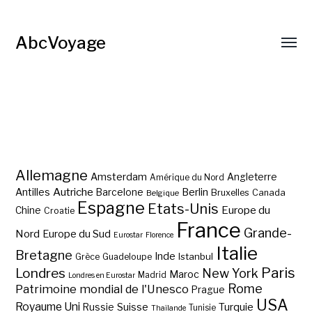
AbcVoyage
Allemagne
Amsterdam
Angleterre
Amérique du Nord
Autriche
Antilles
Berlin
Barcelone
Bruxelles
Canada
Belgique
Espagne
Etats-Unis
Europe du
Chine
Croatie
France
Grande-
Nord
Europe du Sud
Eurostar
Florence
Italie
Bretagne
Inde
Istanbul
Grèce
Guadeloupe
Paris
Londres
New York
Maroc
Madrid
Londres en Eurostar
Rome
Patrimoine mondial de l'Unesco
Prague
USA
Royaume Uni
Suisse
Turquie
Russie
Tunisie
Thaïlande