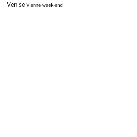
Venise
Vienne
week-end
Abc des régions
La route Napoléon
touristiques de
touristique ?
France ?