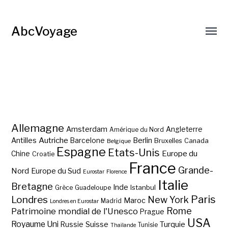
AbcVoyage
Allemagne
Amsterdam
Angleterre
Amérique du Nord
Autriche
Antilles
Berlin
Barcelone
Bruxelles
Canada
Belgique
Espagne
Etats-Unis
Europe du
Chine
Croatie
France
Grande-
Nord
Europe du Sud
Eurostar
Florence
Italie
Bretagne
Inde
Istanbul
Grèce
Guadeloupe
Paris
Londres
New York
Maroc
Madrid
Londres en Eurostar
Rome
Patrimoine mondial de l'Unesco
Prague
USA
Royaume Uni
Suisse
Turquie
Russie
Tunisie
Thaïlande