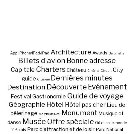
Architecture
Awards
App iPhone/iPod/iPad
Baromètre
Billets d'avion
Bonne adresse
Charters
Capitale
City
Château
Circuit
Cinéma
Dernières minutes
guide
Croisière
Découverte
Evénement
Destination
Guide de voyage
Festival
Gastronomie
Hôtel
Géographie
Hôtel pas cher
Lieu de
Monument
pèlerinage
Musique et
Marché de Noël
Musée
Offre spéciale
danse
Où dans le monde
Parc d'attraction et de loisir
Parc National
Palais
?