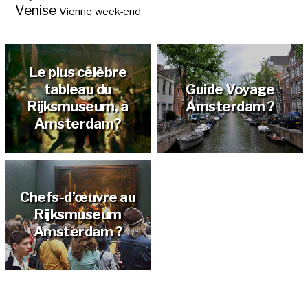
Venise
Vienne
week-end
Le plus célèbre
tableau du
Guide Voyage
Rijksmuseum, à
Amsterdam ?
Amsterdam?
Chefs-d’œuvre au
Rijksmuseum
Amsterdam ?