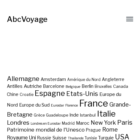
AbcVoyage
Allemagne
Amsterdam
Angleterre
Amérique du Nord
Autriche
Antilles
Berlin
Barcelone
Bruxelles
Canada
Belgique
Espagne
Etats-Unis
Europe du
Chine
Croatie
France
Grande-
Nord
Europe du Sud
Eurostar
Florence
Italie
Bretagne
Inde
Istanbul
Grèce
Guadeloupe
Paris
Londres
New York
Maroc
Madrid
Londres en Eurostar
Rome
Patrimoine mondial de l'Unesco
Prague
USA
Royaume Uni
Suisse
Turquie
Russie
Tunisie
Thaïlande