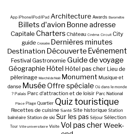
Architecture
Awards
App iPhone/iPod/iPad
Baromètre
Billets d'avion
Bonne adresse
Charters
Capitale
City
Château
Circuit
Cinéma
Dernières minutes
guide
Croisière
Découverte
Evénement
Destination
Guide de voyage
Festival
Gastronomie
Hôtel
Géographie
Hôtel pas cher
Lieu de
Monument
pèlerinage
Musique et
Marché de Noël
Musée
Offre spéciale
danse
Où dans le monde
Parc d'attraction et de loisir
Parc National
Palais
?
Quiz touristique
Quartier
Plage
Place
Recettes de cuisine
Site historique
Station
Santé
Sur les pas
Station de ski
Sélection
balnéaire
Séjour
Vol pas cher
Week-
Visite
Tour
Ville universitaire
end