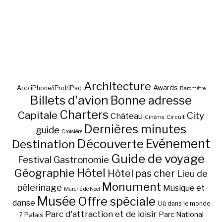
Architecture
Awards
App iPhone/iPod/iPad
Baromètre
Billets d'avion
Bonne adresse
Charters
Capitale
City
Château
Circuit
Cinéma
Dernières minutes
guide
Croisière
Découverte
Evénement
Destination
Guide de voyage
Festival
Gastronomie
Hôtel
Géographie
Hôtel pas cher
Lieu de
Monument
pèlerinage
Musique et
Marché de Noël
Musée
Offre spéciale
danse
Où dans le monde
Parc d'attraction et de loisir
Parc National
Palais
?