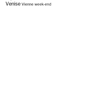
Venise
Vienne
week-end
Ravello, lieu de
prédilection des
artistes ?