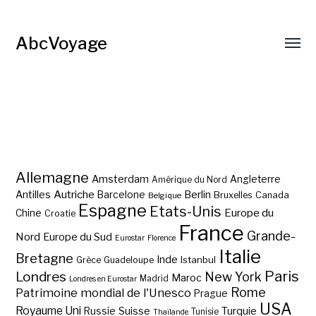
AbcVoyage
Allemagne
Amsterdam
Angleterre
Amérique du Nord
Autriche
Antilles
Berlin
Barcelone
Bruxelles
Canada
Belgique
Espagne
Etats-Unis
Europe du
Chine
Croatie
France
Grande-
Nord
Europe du Sud
Eurostar
Florence
Italie
Bretagne
Inde
Istanbul
Grèce
Guadeloupe
Paris
Londres
New York
Maroc
Madrid
Londres en Eurostar
Rome
Patrimoine mondial de l'Unesco
Prague
USA
Royaume Uni
Suisse
Turquie
Russie
Tunisie
Thaïlande