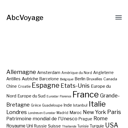
AbcVoyage
Allemagne
Amsterdam
Angleterre
Amérique du Nord
Autriche
Antilles
Berlin
Barcelone
Bruxelles
Canada
Belgique
Espagne
Etats-Unis
Europe du
Chine
Croatie
France
Grande-
Nord
Europe du Sud
Eurostar
Florence
Italie
Bretagne
Inde
Istanbul
Grèce
Guadeloupe
Paris
Londres
New York
Maroc
Madrid
Londres en Eurostar
Rome
Patrimoine mondial de l'Unesco
Prague
USA
Royaume Uni
Suisse
Turquie
Russie
Tunisie
Thaïlande