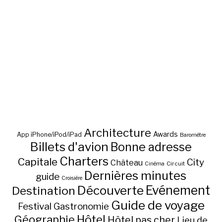
Architecture
Awards
App iPhone/iPod/iPad
Baromètre
Billets d'avion
Bonne adresse
Charters
Capitale
City
Château
Circuit
Cinéma
Dernières minutes
guide
Croisière
Découverte
Evénement
Destination
Guide de voyage
Festival
Gastronomie
Hôtel
Géographie
Hôtel pas cher
Lieu de