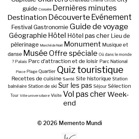
Circuit
Cinéma
Dernières minutes
guide
Croisière
Découverte
Evénement
Destination
Guide de voyage
Festival
Gastronomie
Hôtel
Géographie
Hôtel pas cher
Lieu de
Monument
pèlerinage
Musique et
Marché de Noël
Musée
Offre spéciale
danse
Où dans le monde
Parc d'attraction et de loisir
Parc National
Palais
?
Quiz touristique
Quartier
Plage
Place
Recettes de cuisine
Site historique
Station
Santé
Sur les pas
Station de ski
Sélection
balnéaire
Séjour
Vol pas cher
Week-
Visite
Tour
Ville universitaire
end
© 2026
Memento Mundi