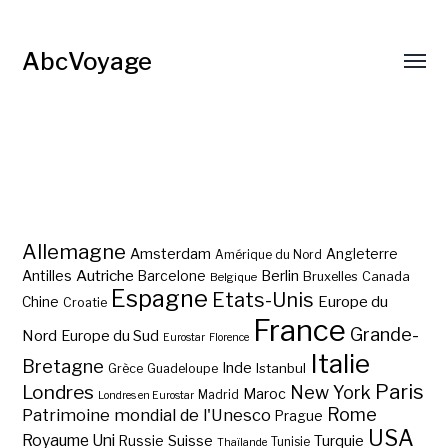
AbcVoyage
Allemagne
Amsterdam
Angleterre
Amérique du Nord
Autriche
Antilles
Berlin
Barcelone
Bruxelles
Canada
Belgique
Espagne
Etats-Unis
Europe du
Chine
Croatie
France
Grande-
Nord
Europe du Sud
Eurostar
Florence
Italie
Bretagne
Inde
Istanbul
Grèce
Guadeloupe
Paris
Londres
New York
Maroc
Madrid
Londres en Eurostar
Rome
Patrimoine mondial de l'Unesco
Prague
USA
Royaume Uni
Suisse
Turquie
Russie
Tunisie
Thaïlande