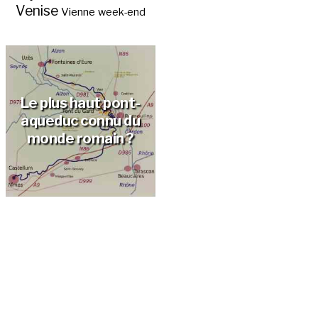
Venise
Vienne
week-end
Le plus haut pont-
aqueduc connu du
monde romain ?