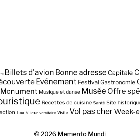
Billets d'avion
C
Bonne adresse
Capitale
re
écouverte
Evénement
Festival
Gastronomie
Musée
Monument
Offre spé
Musique et danse
ouristique
Recettes de cuisine
Site historiqu
Santé
Vol pas cher
Week-e
ection
Visite
Tour
Ville universitaire
© 2026
Memento Mundi