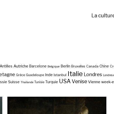
La cultur
Autriche
Antilles
Berlin
Barcelone
Chine
Bruxelles
Canada
Cr
Belgique
Italie
etagne
Londres
Inde
Istanbul
Grèce
Guadeloupe
Londres 
USA
Venise
Vienne
Suisse
Turquie
week-
ssie
Tunisie
Thaïlande