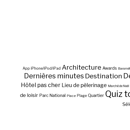
Architecture
Awards
App iPhone/iPod/iPad
Baromèt
D
Dernières minutes
Destination
Hôtel pas cher
Lieu de pèlerinage
Marché de Noël
Quiz t
de loisir
Parc National
Quartier
Plage
Place
Sél