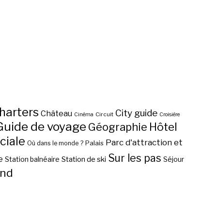
harters
City guide
Château
Circuit
Cinéma
Croisière
Guide de voyage
Hôtel
Géographie
ciale
Parc d'attraction et
Palais
Où dans le monde ?
Sur les pas
e
Station de ski
Station balnéaire
Séjour
nd