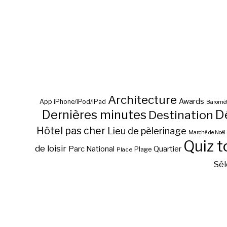
Architecture
Awards
App iPhone/iPod/iPad
Baromèt
D
Dernières minutes
Destination
Hôtel pas cher
Lieu de pèlerinage
Marché de Noël
Quiz t
de loisir
Parc National
Quartier
Plage
Place
Sél