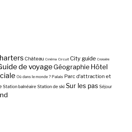
harters
City guide
Château
Circuit
Cinéma
Croisière
Guide de voyage
Hôtel
Géographie
ciale
Parc d'attraction et
Palais
Où dans le monde ?
Sur les pas
e
Station de ski
Station balnéaire
Séjour
nd