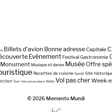
Billets d'avion
C
Bonne adresse
Capitale
re
écouverte
Evénement
Festival
Gastronomie
Musée
Monument
Offre spé
Musique et danse
ouristique
Recettes de cuisine
Site historiqu
Santé
Vol pas cher
Week-e
ection
Visite
Tour
Ville universitaire
© 2026
Memento Mundi