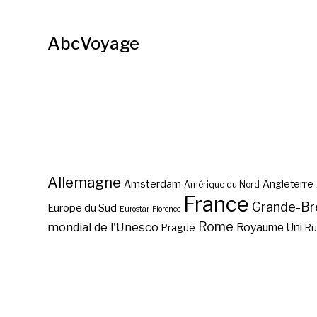
AbcVoyage
Allemagne
Amsterdam
Angleterre
Amérique du Nord
France
Grande-Br
Europe du Sud
Eurostar
Florence
Rome
mondial de l'Unesco
Royaume Uni
Prague
Ru
Sur les pas de Martin
Luther, à Wittemberg ?