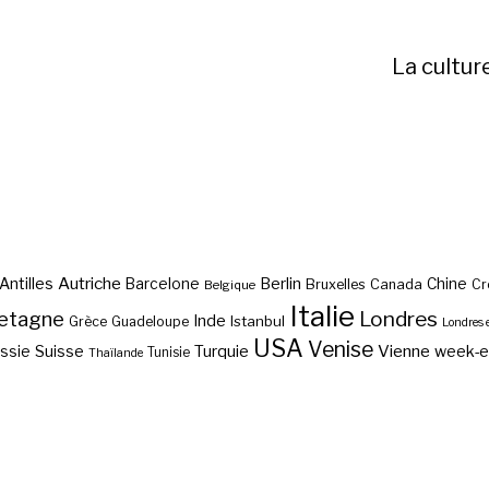
La cultur
Autriche
Antilles
Berlin
Barcelone
Chine
Bruxelles
Canada
Cr
Belgique
Italie
etagne
Londres
Inde
Istanbul
Grèce
Guadeloupe
Londres 
USA
Venise
Vienne
Suisse
Turquie
week-
ssie
Tunisie
Thaïlande