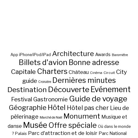
Architecture
Awards
App iPhone/iPod/iPad
Baromètre
Billets d'avion
Bonne adresse
Charters
Capitale
City
Château
Circuit
Cinéma
Dernières minutes
guide
Croisière
Découverte
Evénement
Destination
Guide de voyage
Festival
Gastronomie
Hôtel
Géographie
Hôtel pas cher
Lieu de
Monument
pèlerinage
Musique et
Marché de Noël
Musée
Offre spéciale
danse
Où dans le monde
Parc d'attraction et de loisir
Parc National
Palais
?