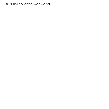
Venise
Vienne
week-end
Des hôtels pas
chers pour visiter
Un hôtel pas cher
les 11 sites
dans le Golfe de
incontournables du
Saint Tropez ?
Var ?