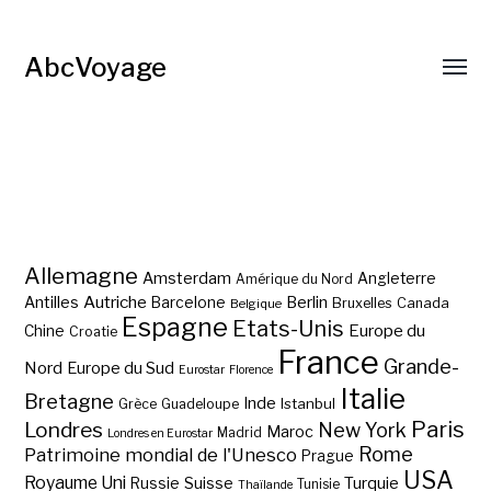
AbcVoyage
Allemagne
Amsterdam
Angleterre
Amérique du Nord
Autriche
Antilles
Berlin
Barcelone
Bruxelles
Canada
Belgique
Espagne
Etats-Unis
Europe du
Chine
Croatie
France
Grande-
Nord
Europe du Sud
Eurostar
Florence
Italie
Bretagne
Inde
Istanbul
Grèce
Guadeloupe
Paris
Londres
New York
Maroc
Madrid
Londres en Eurostar
Rome
Patrimoine mondial de l'Unesco
Prague
USA
Royaume Uni
Suisse
Turquie
Russie
Tunisie
Thaïlande