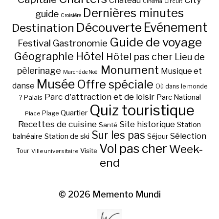
Château
Circuit
Cinéma
Dernières minutes
guide
Croisière
Découverte
Evénement
Destination
Guide de voyage
Festival
Gastronomie
Hôtel
Géographie
Hôtel pas cher
Lieu de
Monument
pèlerinage
Musique et
Marché de Noël
Musée
Offre spéciale
danse
Où dans le monde
Parc d'attraction et de loisir
Parc National
Palais
?
Quiz touristique
Quartier
Plage
Place
Recettes de cuisine
Site historique
Station
Santé
Sur les pas
Station de ski
Sélection
balnéaire
Séjour
Vol pas cher
Week-
Visite
Tour
Ville universitaire
end
© 2026
Memento Mundi