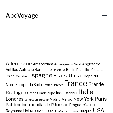
AbcVoyage
Allemagne
Amsterdam
Angleterre
Amérique du Nord
Autriche
Antilles
Berlin
Barcelone
Bruxelles
Canada
Belgique
Espagne
Etats-Unis
Europe du
Chine
Croatie
France
Grande-
Nord
Europe du Sud
Eurostar
Florence
Italie
Bretagne
Inde
Istanbul
Grèce
Guadeloupe
Paris
Londres
New York
Maroc
Madrid
Londres en Eurostar
Rome
Patrimoine mondial de l'Unesco
Prague
USA
Royaume Uni
Suisse
Turquie
Russie
Tunisie
Thaïlande