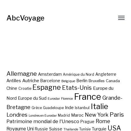
AbcVoyage
Allemagne
Amsterdam
Angleterre
Amérique du Nord
Autriche
Antilles
Berlin
Barcelone
Bruxelles
Canada
Belgique
Espagne
Etats-Unis
Europe du
Chine
Croatie
France
Grande-
Nord
Europe du Sud
Eurostar
Florence
Italie
Bretagne
Inde
Istanbul
Grèce
Guadeloupe
Paris
Londres
New York
Maroc
Madrid
Londres en Eurostar
Rome
Patrimoine mondial de l'Unesco
Prague
USA
Royaume Uni
Suisse
Turquie
Russie
Tunisie
Thaïlande