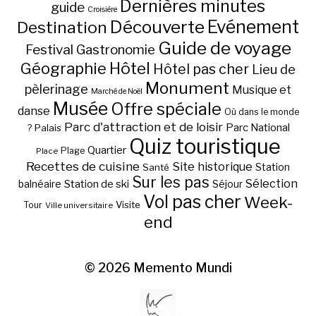
Dernières minutes
guide
Croisière
Découverte
Evénement
Destination
Guide de voyage
Festival
Gastronomie
Hôtel
Géographie
Hôtel pas cher
Lieu de
Monument
pèlerinage
Musique et
Marché de Noël
Musée
Offre spéciale
danse
Où dans le monde
Parc d'attraction et de loisir
Parc National
Palais
?
Quiz touristique
Quartier
Plage
Place
Recettes de cuisine
Site historique
Station
Santé
Sur les pas
Station de ski
Sélection
balnéaire
Séjour
Vol pas cher
Week-
Visite
Tour
Ville universitaire
end
© 2026
Memento Mundi