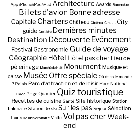
Architecture
Awards
App iPhone/iPod/iPad
Baromètre
Billets d'avion
Bonne adresse
Charters
Capitale
City
Château
Circuit
Cinéma
Dernières minutes
guide
Croisière
Découverte
Evénement
Destination
Guide de voyage
Festival
Gastronomie
Hôtel
Géographie
Hôtel pas cher
Lieu de
Monument
pèlerinage
Musique et
Marché de Noël
Musée
Offre spéciale
danse
Où dans le monde
Parc d'attraction et de loisir
Parc National
Palais
?
Quiz touristique
Quartier
Plage
Place
Recettes de cuisine
Site historique
Station
Santé
Sur les pas
Station de ski
Sélection
balnéaire
Séjour
Vol pas cher
Week-
Visite
Tour
Ville universitaire
end