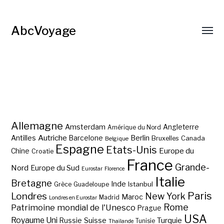
AbcVoyage
Allemagne
Amsterdam
Angleterre
Amérique du Nord
Autriche
Antilles
Berlin
Barcelone
Bruxelles
Canada
Belgique
Espagne
Etats-Unis
Europe du
Chine
Croatie
France
Grande-
Nord
Europe du Sud
Eurostar
Florence
Italie
Bretagne
Inde
Istanbul
Grèce
Guadeloupe
Paris
Londres
New York
Maroc
Madrid
Londres en Eurostar
Rome
Patrimoine mondial de l'Unesco
Prague
USA
Royaume Uni
Suisse
Turquie
Russie
Tunisie
Thaïlande