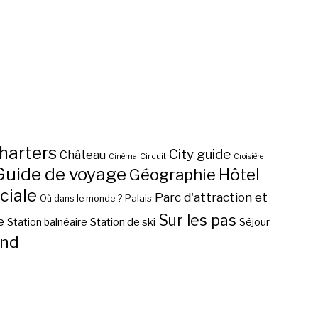
harters
City guide
Château
Circuit
Cinéma
Croisière
Guide de voyage
Hôtel
Géographie
ciale
Parc d'attraction et
Palais
Où dans le monde ?
Sur les pas
e
Station de ski
Station balnéaire
Séjour
nd