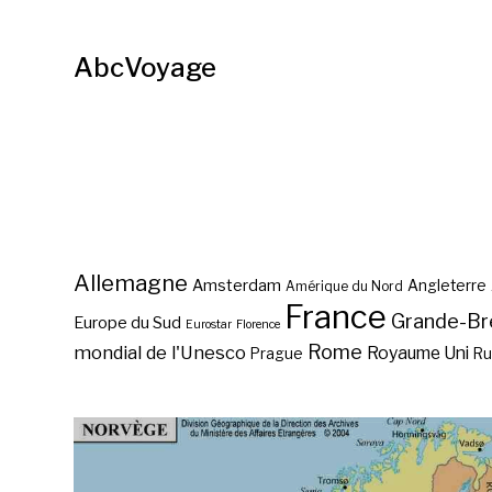
AbcVoyage
Allemagne
Amsterdam
Angleterre
Amérique du Nord
France
Grande-Br
Europe du Sud
Eurostar
Florence
Rome
mondial de l'Unesco
Royaume Uni
Prague
Ru