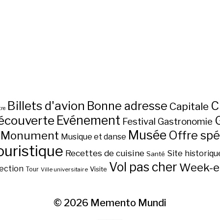
Billets d'avion
C
Bonne adresse
Capitale
re
écouverte
Evénement
Festival
Gastronomie
Musée
Monument
Offre spé
Musique et danse
ouristique
Recettes de cuisine
Site historiqu
Santé
Vol pas cher
Week-e
ection
Visite
Tour
Ville universitaire
© 2026
Memento Mundi