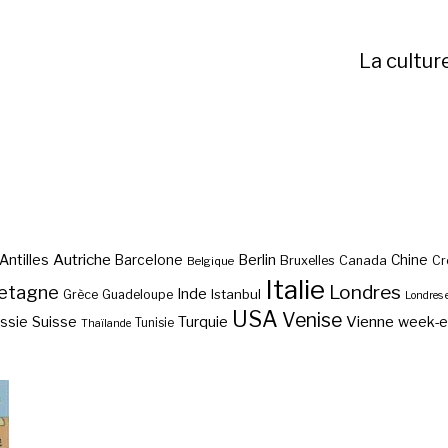
La cultur
Autriche
Antilles
Berlin
Barcelone
Chine
Bruxelles
Canada
Cr
Belgique
Italie
etagne
Londres
Inde
Istanbul
Grèce
Guadeloupe
Londres 
USA
Venise
Vienne
Suisse
Turquie
week-
ssie
Tunisie
Thaïlande