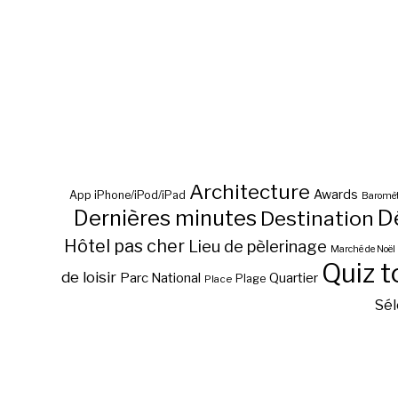
Architecture
Awards
App iPhone/iPod/iPad
Baromèt
D
Dernières minutes
Destination
Hôtel pas cher
Lieu de pèlerinage
Marché de Noël
Quiz t
de loisir
Parc National
Quartier
Plage
Place
Sél