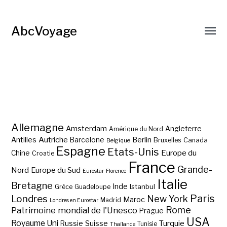
AbcVoyage
Allemagne
Amsterdam
Angleterre
Amérique du Nord
Autriche
Antilles
Berlin
Barcelone
Bruxelles
Canada
Belgique
Espagne
Etats-Unis
Europe du
Chine
Croatie
France
Grande-
Nord
Europe du Sud
Eurostar
Florence
Italie
Bretagne
Inde
Istanbul
Grèce
Guadeloupe
Paris
Londres
New York
Maroc
Madrid
Londres en Eurostar
Rome
Patrimoine mondial de l'Unesco
Prague
USA
Royaume Uni
Suisse
Turquie
Russie
Tunisie
Thaïlande