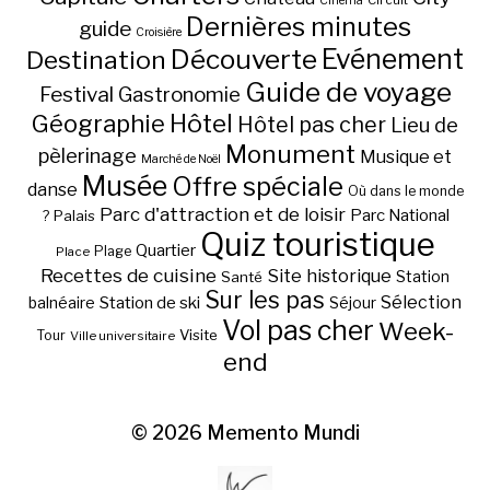
Cinéma
Dernières minutes
guide
Croisière
Découverte
Evénement
Destination
Guide de voyage
Festival
Gastronomie
Hôtel
Géographie
Hôtel pas cher
Lieu de
Monument
pèlerinage
Musique et
Marché de Noël
Musée
Offre spéciale
danse
Où dans le monde
Parc d'attraction et de loisir
Parc National
Palais
?
Quiz touristique
Quartier
Plage
Place
Recettes de cuisine
Site historique
Station
Santé
Sur les pas
Station de ski
Sélection
balnéaire
Séjour
Vol pas cher
Week-
Visite
Tour
Ville universitaire
end
© 2026
Memento Mundi