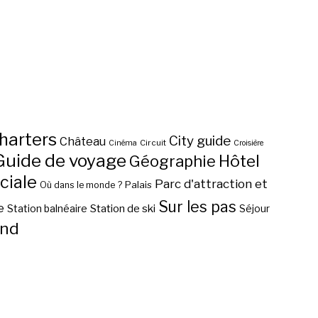
harters
City guide
Château
Circuit
Cinéma
Croisière
Guide de voyage
Hôtel
Géographie
ciale
Parc d'attraction et
Palais
Où dans le monde ?
Sur les pas
e
Station de ski
Station balnéaire
Séjour
nd