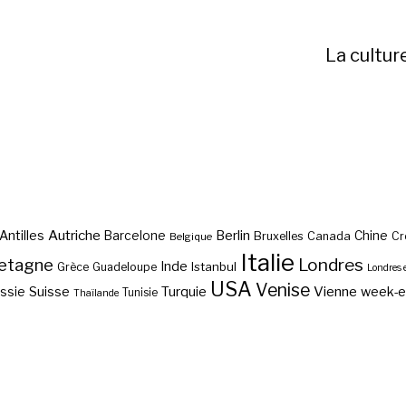
La cultur
Autriche
Antilles
Berlin
Barcelone
Chine
Bruxelles
Canada
Cr
Belgique
Italie
etagne
Londres
Inde
Istanbul
Grèce
Guadeloupe
Londres 
USA
Venise
Vienne
Suisse
Turquie
week-
ssie
Tunisie
Thaïlande