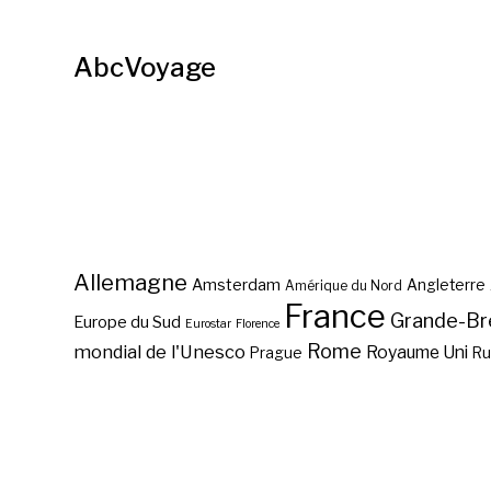
AbcVoyage
Allemagne
Amsterdam
Angleterre
Amérique du Nord
France
Grande-Br
Europe du Sud
Eurostar
Florence
Rome
mondial de l'Unesco
Royaume Uni
Prague
Ru
A découvrir Salamanque,
ville universitaire ?