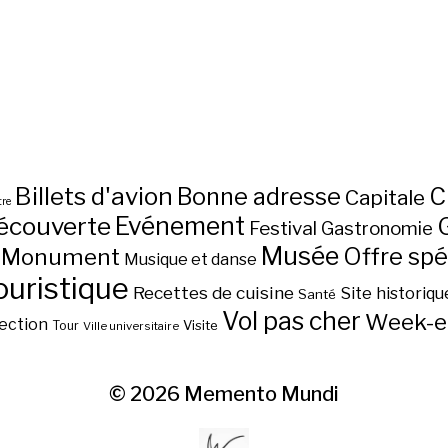
Billets d'avion
C
Bonne adresse
Capitale
re
écouverte
Evénement
Festival
Gastronomie
Musée
Monument
Offre spé
Musique et danse
ouristique
Recettes de cuisine
Site historiqu
Santé
Vol pas cher
Week-e
ection
Visite
Tour
Ville universitaire
© 2026
Memento Mundi