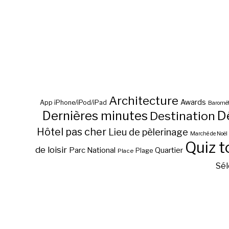
Architecture
Awards
App iPhone/iPod/iPad
Baromèt
D
Dernières minutes
Destination
Hôtel pas cher
Lieu de pèlerinage
Marché de Noël
Quiz t
de loisir
Parc National
Quartier
Plage
Place
Sél