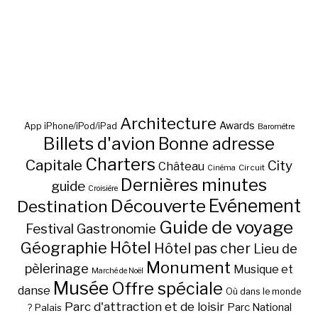
Architecture
Awards
App iPhone/iPod/iPad
Baromètre
Billets d'avion
Bonne adresse
Charters
Capitale
City
Château
Circuit
Cinéma
Dernières minutes
guide
Croisière
Découverte
Evénement
Destination
Guide de voyage
Festival
Gastronomie
Hôtel
Géographie
Hôtel pas cher
Lieu de
Monument
pèlerinage
Musique et
Marché de Noël
Musée
Offre spéciale
danse
Où dans le monde
Parc d'attraction et de loisir
Parc National
Palais
?