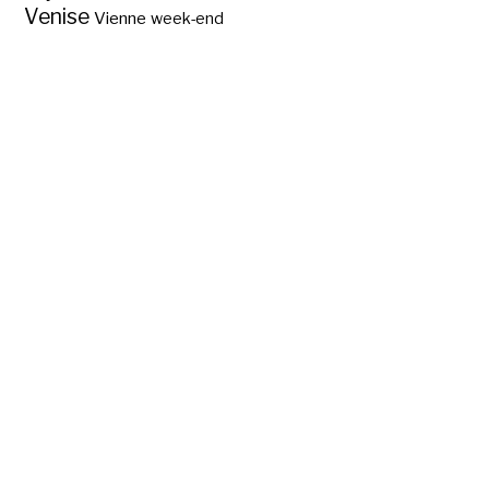
Venise
Vienne
week-end
Bonnes adresses de
cafés, bars et
restaurants à
Vienne ?