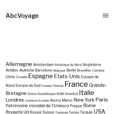
AbcVoyage
Allemagne
Amsterdam
Angleterre
Amérique du Nord
Autriche
Antilles
Berlin
Barcelone
Bruxelles
Canada
Belgique
Espagne
Etats-Unis
Europe du
Chine
Croatie
France
Grande-
Nord
Europe du Sud
Eurostar
Florence
Italie
Bretagne
Inde
Istanbul
Grèce
Guadeloupe
Paris
Londres
New York
Maroc
Madrid
Londres en Eurostar
Rome
Patrimoine mondial de l'Unesco
Prague
USA
Royaume Uni
Suisse
Turquie
Russie
Tunisie
Thaïlande