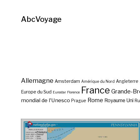
AbcVoyage
Allemagne
Amsterdam
Angleterre
Amérique du Nord
France
Grande-Br
Europe du Sud
Eurostar
Florence
Rome
mondial de l'Unesco
Royaume Uni
Prague
Ru