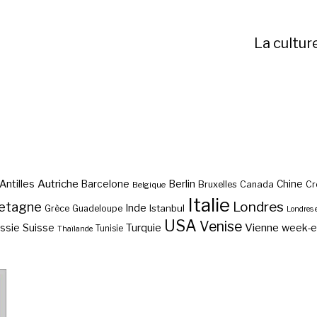
La cultur
Autriche
Antilles
Berlin
Barcelone
Chine
Bruxelles
Canada
Cr
Belgique
Italie
etagne
Londres
Inde
Istanbul
Grèce
Guadeloupe
Londres 
USA
Venise
Vienne
Suisse
Turquie
week-
ssie
Tunisie
Thaïlande