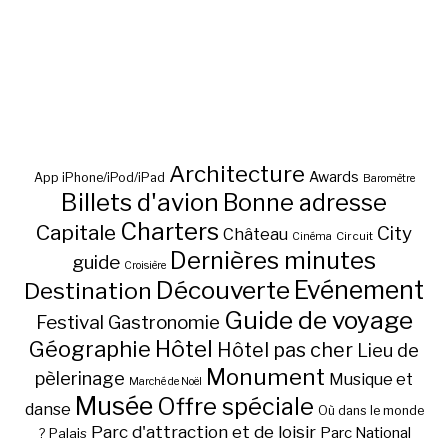
Architecture
Awards
App iPhone/iPod/iPad
Baromètre
Billets d'avion
Bonne adresse
Charters
Capitale
City
Château
Circuit
Cinéma
Dernières minutes
guide
Croisière
Découverte
Evénement
Destination
Guide de voyage
Festival
Gastronomie
Hôtel
Géographie
Hôtel pas cher
Lieu de
Monument
pèlerinage
Musique et
Marché de Noël
Musée
Offre spéciale
danse
Où dans le monde
Parc d'attraction et de loisir
Parc National
Palais
?