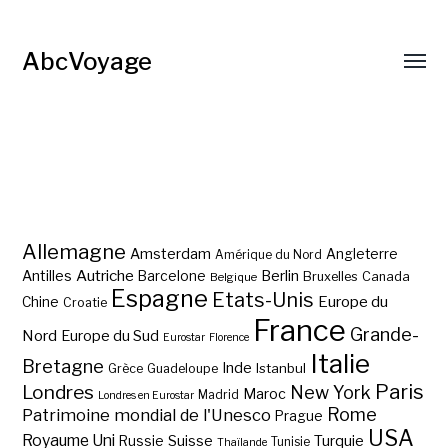
AbcVoyage
Allemagne
Amsterdam
Angleterre
Amérique du Nord
Autriche
Antilles
Berlin
Barcelone
Bruxelles
Canada
Belgique
Espagne
Etats-Unis
Europe du
Chine
Croatie
France
Grande-
Nord
Europe du Sud
Eurostar
Florence
Italie
Bretagne
Inde
Istanbul
Grèce
Guadeloupe
Paris
Londres
New York
Maroc
Madrid
Londres en Eurostar
Rome
Patrimoine mondial de l'Unesco
Prague
USA
Royaume Uni
Suisse
Turquie
Russie
Tunisie
Thaïlande