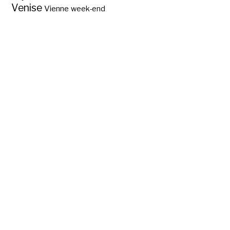
Venise
Vienne
week-end
La plus célèbre
station du Tyrol:
Kitzbühel ?