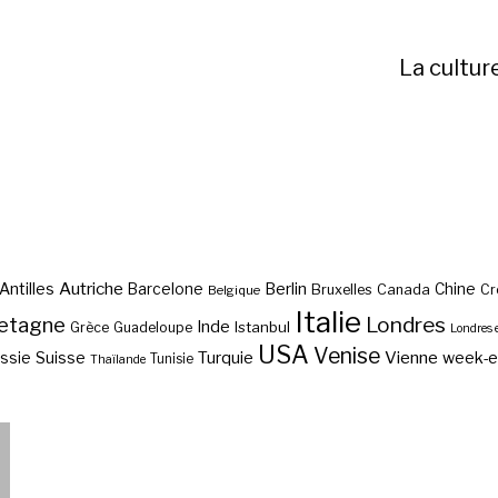
La cultur
Autriche
Antilles
Berlin
Barcelone
Chine
Bruxelles
Canada
Cr
Belgique
Italie
etagne
Londres
Inde
Istanbul
Grèce
Guadeloupe
Londres 
USA
Venise
Vienne
Suisse
Turquie
week-
ssie
Tunisie
Thaïlande