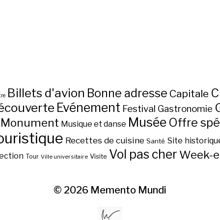
Billets d'avion
C
Bonne adresse
Capitale
re
écouverte
Evénement
Festival
Gastronomie
Musée
Monument
Offre spé
Musique et danse
ouristique
Recettes de cuisine
Site historiqu
Santé
Vol pas cher
Week-e
ection
Visite
Tour
Ville universitaire
© 2026
Memento Mundi