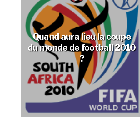
Quand aura lieu la coupe
du monde de football 2010
?