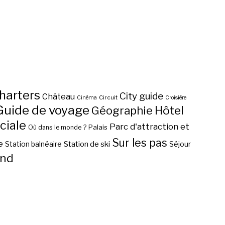
harters
City guide
Château
Circuit
Cinéma
Croisière
Guide de voyage
Hôtel
Géographie
ciale
Parc d'attraction et
Palais
Où dans le monde ?
Sur les pas
e
Station de ski
Station balnéaire
Séjour
nd