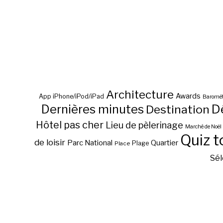
Architecture
Awards
App iPhone/iPod/iPad
Baromèt
D
Dernières minutes
Destination
Hôtel pas cher
Lieu de pèlerinage
Marché de Noël
Quiz t
de loisir
Parc National
Quartier
Plage
Place
Sél