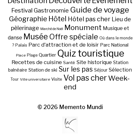
Découverte
Evénement
Destination
Guide de voyage
Festival
Gastronomie
Hôtel
Géographie
Hôtel pas cher
Lieu de
Monument
pèlerinage
Musique et
Marché de Noël
Musée
Offre spéciale
danse
Où dans le monde
Parc d'attraction et de loisir
Parc National
Palais
?
Quiz touristique
Quartier
Plage
Place
Recettes de cuisine
Site historique
Station
Santé
Sur les pas
Station de ski
Sélection
balnéaire
Séjour
Vol pas cher
Week-
Visite
Tour
Ville universitaire
end
© 2026
Memento Mundi