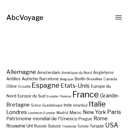
AbcVoyage
Allemagne
Amsterdam
Angleterre
Amérique du Nord
Autriche
Antilles
Berlin
Barcelone
Bruxelles
Canada
Belgique
Espagne
Etats-Unis
Europe du
Chine
Croatie
France
Grande-
Nord
Europe du Sud
Eurostar
Florence
Italie
Bretagne
Inde
Istanbul
Grèce
Guadeloupe
Paris
Londres
New York
Maroc
Madrid
Londres en Eurostar
Rome
Patrimoine mondial de l'Unesco
Prague
USA
Royaume Uni
Suisse
Turquie
Russie
Tunisie
Thaïlande