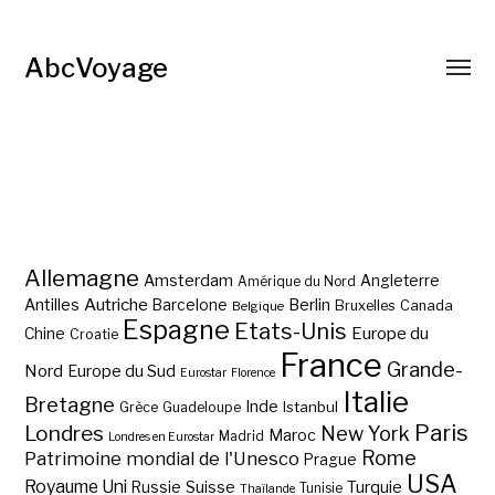
AbcVoyage
Allemagne
Amsterdam
Angleterre
Amérique du Nord
Autriche
Antilles
Berlin
Barcelone
Bruxelles
Canada
Belgique
Espagne
Etats-Unis
Europe du
Chine
Croatie
France
Grande-
Nord
Europe du Sud
Eurostar
Florence
Italie
Bretagne
Inde
Istanbul
Grèce
Guadeloupe
Paris
Londres
New York
Maroc
Madrid
Londres en Eurostar
Rome
Patrimoine mondial de l'Unesco
Prague
USA
Royaume Uni
Suisse
Turquie
Russie
Tunisie
Thaïlande