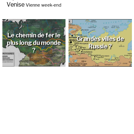
Venise
Vienne
week-end
Le chemin de fer le
Grandes villes de
plus long du monde
Russie ?
?