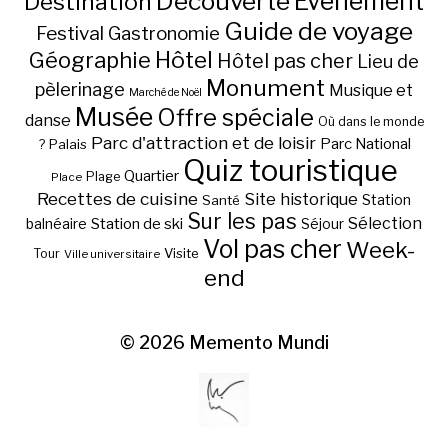
Découverte
Evénement
Destination
Guide de voyage
Festival
Gastronomie
Hôtel
Géographie
Hôtel pas cher
Lieu de
Monument
pèlerinage
Musique et
Marché de Noël
Musée
Offre spéciale
danse
Où dans le monde
Parc d'attraction et de loisir
Parc National
Palais
?
Quiz touristique
Quartier
Plage
Place
Recettes de cuisine
Site historique
Station
Santé
Sur les pas
Station de ski
Sélection
balnéaire
Séjour
Vol pas cher
Week-
Visite
Tour
Ville universitaire
end
© 2026
Memento Mundi