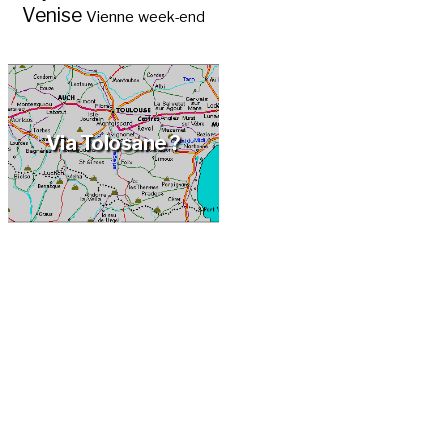
Venise
Vienne
week-end
Gastronomie au
Pays basque et au
Béarn ?
Via Tolosane ?