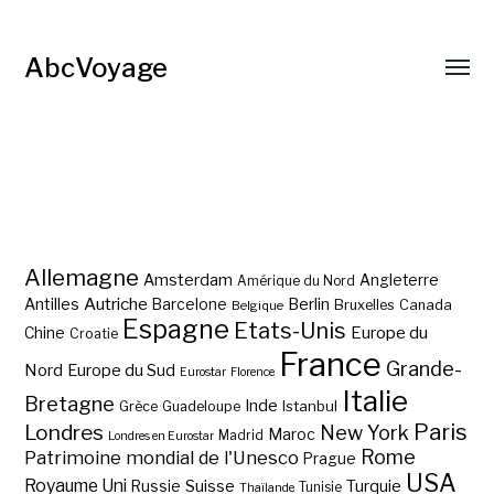
AbcVoyage
Allemagne
Amsterdam
Angleterre
Amérique du Nord
Autriche
Antilles
Berlin
Barcelone
Bruxelles
Canada
Belgique
Espagne
Etats-Unis
Europe du
Chine
Croatie
France
Grande-
Nord
Europe du Sud
Eurostar
Florence
Italie
Bretagne
Inde
Istanbul
Grèce
Guadeloupe
Paris
Londres
New York
Maroc
Madrid
Londres en Eurostar
Rome
Patrimoine mondial de l'Unesco
Prague
USA
Royaume Uni
Suisse
Turquie
Russie
Tunisie
Thaïlande