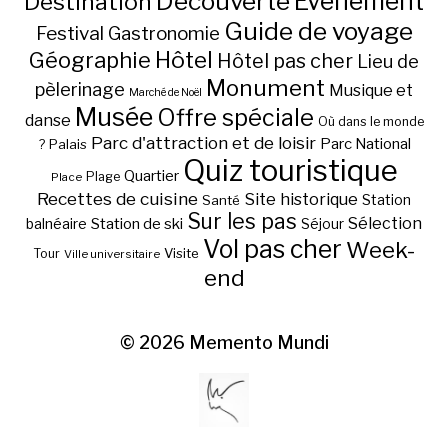
Découverte
Evénement
Destination
Guide de voyage
Festival
Gastronomie
Hôtel
Géographie
Hôtel pas cher
Lieu de
Monument
pèlerinage
Musique et
Marché de Noël
Musée
Offre spéciale
danse
Où dans le monde
Parc d'attraction et de loisir
Parc National
Palais
?
Quiz touristique
Quartier
Plage
Place
Recettes de cuisine
Site historique
Station
Santé
Sur les pas
Station de ski
Sélection
balnéaire
Séjour
Vol pas cher
Week-
Visite
Tour
Ville universitaire
end
© 2026
Memento Mundi