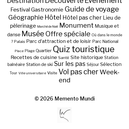
Découverte
Evénement
Destination
Guide de voyage
Festival
Gastronomie
Hôtel
Géographie
Hôtel pas cher
Lieu de
Monument
pèlerinage
Musique et
Marché de Noël
Musée
Offre spéciale
danse
Où dans le monde
Parc d'attraction et de loisir
Parc National
Palais
?
Quiz touristique
Quartier
Plage
Place
Recettes de cuisine
Site historique
Station
Santé
Sur les pas
Station de ski
Sélection
balnéaire
Séjour
Vol pas cher
Week-
Visite
Tour
Ville universitaire
end
© 2026
Memento Mundi