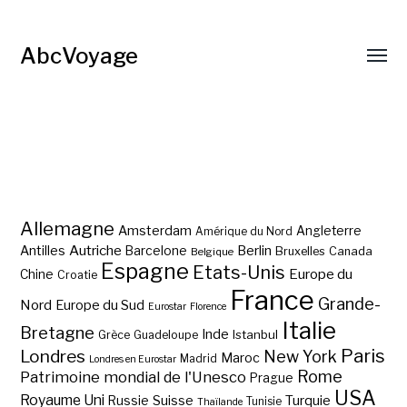
AbcVoyage
Allemagne
Amsterdam
Angleterre
Amérique du Nord
Autriche
Antilles
Berlin
Barcelone
Bruxelles
Canada
Belgique
Espagne
Etats-Unis
Europe du
Chine
Croatie
France
Grande-
Nord
Europe du Sud
Eurostar
Florence
Italie
Bretagne
Inde
Istanbul
Grèce
Guadeloupe
Paris
Londres
New York
Maroc
Madrid
Londres en Eurostar
Rome
Patrimoine mondial de l'Unesco
Prague
USA
Royaume Uni
Suisse
Turquie
Russie
Tunisie
Thaïlande