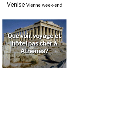
Venise
Vienne
week-end
Que voir, voyage et
hôtel pas cher à
Athènes?