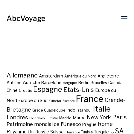
AbcVoyage
Allemagne
Amsterdam
Angleterre
Amérique du Nord
Autriche
Antilles
Berlin
Barcelone
Bruxelles
Canada
Belgique
Espagne
Etats-Unis
Europe du
Chine
Croatie
France
Grande-
Nord
Europe du Sud
Eurostar
Florence
Italie
Bretagne
Inde
Istanbul
Grèce
Guadeloupe
Paris
Londres
New York
Maroc
Madrid
Londres en Eurostar
Rome
Patrimoine mondial de l'Unesco
Prague
USA
Royaume Uni
Suisse
Turquie
Russie
Tunisie
Thaïlande