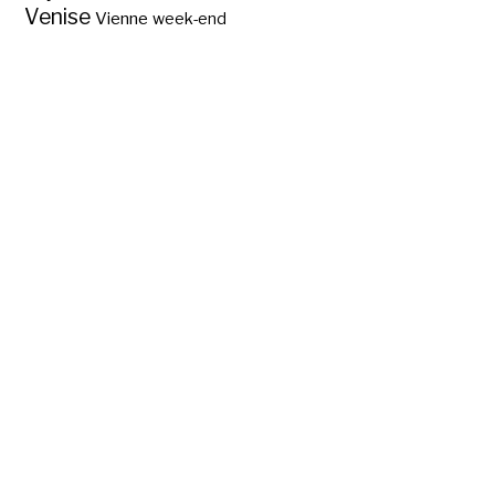
Venise
Vienne
week-end
Blason et devise de
Paris ?