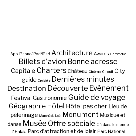
Architecture
Awards
App iPhone/iPod/iPad
Baromètre
Billets d'avion
Bonne adresse
Charters
Capitale
City
Château
Circuit
Cinéma
Dernières minutes
guide
Croisière
Découverte
Evénement
Destination
Guide de voyage
Festival
Gastronomie
Hôtel
Géographie
Hôtel pas cher
Lieu de
Monument
pèlerinage
Musique et
Marché de Noël
Musée
Offre spéciale
danse
Où dans le monde
Parc d'attraction et de loisir
Parc National
Palais
?