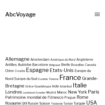
AbcVoyage
Allemagne
Amsterdam
Angleterre
Amérique du Nord
Autriche
Antilles
Berlin
Barcelone
Bruxelles
Canada
Belgique
Espagne
Etats-Unis
Europe du
Chine
Croatie
France
Grande-
Nord
Europe du Sud
Eurostar
Florence
Italie
Bretagne
Inde
Istanbul
Grèce
Guadeloupe
Paris
Londres
New York
Maroc
Madrid
Londres en Eurostar
Rome
Patrimoine mondial de l'Unesco
Prague
USA
Royaume Uni
Suisse
Turquie
Russie
Tunisie
Thaïlande