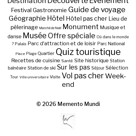
Découverte
Evénement
Destination
Guide de voyage
Festival
Gastronomie
Hôtel
Géographie
Hôtel pas cher
Lieu de
Monument
pèlerinage
Musique et
Marché de Noël
Musée
Offre spéciale
danse
Où dans le monde
Parc d'attraction et de loisir
Parc National
Palais
?
Quiz touristique
Quartier
Plage
Place
Recettes de cuisine
Site historique
Station
Santé
Sur les pas
Station de ski
Sélection
balnéaire
Séjour
Vol pas cher
Week-
Visite
Tour
Ville universitaire
end
© 2026
Memento Mundi