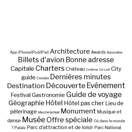
Architecture
Awards
App iPhone/iPod/iPad
Baromètre
Billets d'avion
Bonne adresse
Charters
Capitale
City
Château
Circuit
Cinéma
Dernières minutes
guide
Croisière
Découverte
Evénement
Destination
Guide de voyage
Festival
Gastronomie
Hôtel
Géographie
Hôtel pas cher
Lieu de
Monument
pèlerinage
Musique et
Marché de Noël
Musée
Offre spéciale
danse
Où dans le monde
Parc d'attraction et de loisir
Parc National
Palais
?