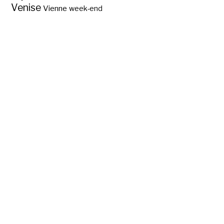
Venise
Vienne
week-end
La Vague en
Arizona ?