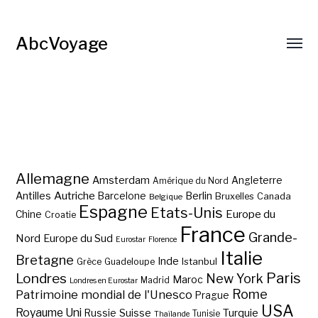
AbcVoyage
Allemagne
Amsterdam
Angleterre
Amérique du Nord
Autriche
Antilles
Berlin
Barcelone
Bruxelles
Canada
Belgique
Espagne
Etats-Unis
Europe du
Chine
Croatie
France
Grande-
Nord
Europe du Sud
Eurostar
Florence
Italie
Bretagne
Inde
Istanbul
Grèce
Guadeloupe
Paris
Londres
New York
Maroc
Madrid
Londres en Eurostar
Rome
Patrimoine mondial de l'Unesco
Prague
USA
Royaume Uni
Suisse
Turquie
Russie
Tunisie
Thaïlande