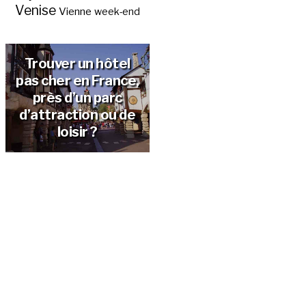
Venise
Vienne
week-end
Trouver un hôtel
pas cher en France,
près d’un parc
d’attraction ou de
loisir ?