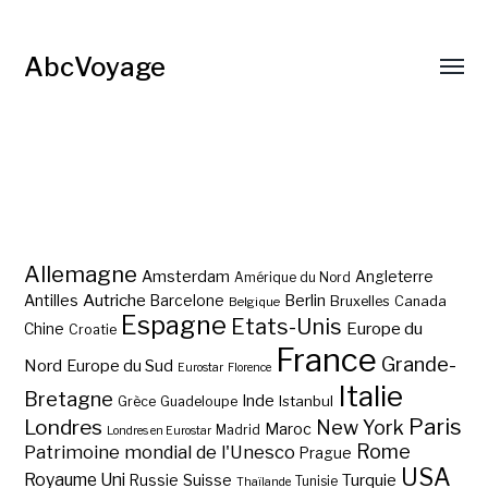
AbcVoyage
Allemagne
Amsterdam
Angleterre
Amérique du Nord
Autriche
Antilles
Berlin
Barcelone
Bruxelles
Canada
Belgique
Espagne
Etats-Unis
Europe du
Chine
Croatie
France
Grande-
Nord
Europe du Sud
Eurostar
Florence
Italie
Bretagne
Inde
Istanbul
Grèce
Guadeloupe
Paris
Londres
New York
Maroc
Madrid
Londres en Eurostar
Rome
Patrimoine mondial de l'Unesco
Prague
USA
Royaume Uni
Suisse
Turquie
Russie
Tunisie
Thaïlande