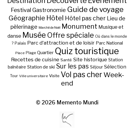
Découverte
Evénement
Destination
Guide de voyage
Festival
Gastronomie
Hôtel
Géographie
Hôtel pas cher
Lieu de
Monument
pèlerinage
Musique et
Marché de Noël
Musée
Offre spéciale
danse
Où dans le monde
Parc d'attraction et de loisir
Parc National
Palais
?
Quiz touristique
Quartier
Plage
Place
Recettes de cuisine
Site historique
Station
Santé
Sur les pas
Station de ski
Sélection
balnéaire
Séjour
Vol pas cher
Week-
Visite
Tour
Ville universitaire
end
© 2026
Memento Mundi