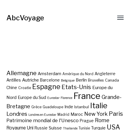
AbcVoyage
Allemagne
Amsterdam
Angleterre
Amérique du Nord
Autriche
Antilles
Berlin
Barcelone
Bruxelles
Canada
Belgique
Espagne
Etats-Unis
Europe du
Chine
Croatie
France
Grande-
Nord
Europe du Sud
Eurostar
Florence
Italie
Bretagne
Inde
Istanbul
Grèce
Guadeloupe
Paris
Londres
New York
Maroc
Madrid
Londres en Eurostar
Rome
Patrimoine mondial de l'Unesco
Prague
USA
Royaume Uni
Suisse
Turquie
Russie
Tunisie
Thaïlande