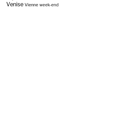
Venise
Vienne
week-end
Où peut-on voir des
éléphants rouges?