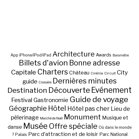
Architecture
Awards
App iPhone/iPod/iPad
Baromètre
Billets d'avion
Bonne adresse
Charters
Capitale
City
Château
Circuit
Cinéma
Dernières minutes
guide
Croisière
Découverte
Evénement
Destination
Guide de voyage
Festival
Gastronomie
Hôtel
Géographie
Hôtel pas cher
Lieu de
Monument
pèlerinage
Musique et
Marché de Noël
Musée
Offre spéciale
danse
Où dans le monde
Parc d'attraction et de loisir
Parc National
Palais
?