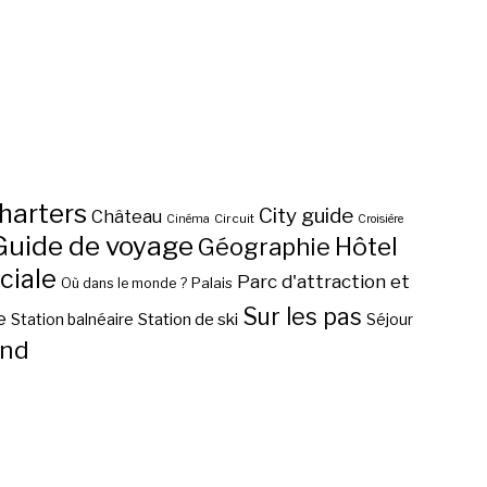
harters
City guide
Château
Circuit
Cinéma
Croisière
Guide de voyage
Hôtel
Géographie
ciale
Parc d'attraction et
Palais
Où dans le monde ?
Sur les pas
e
Station de ski
Station balnéaire
Séjour
nd