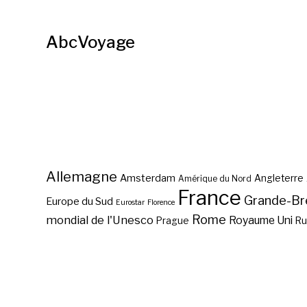
AbcVoyage
Allemagne
Amsterdam
Angleterre
Amérique du Nord
France
Grande-Br
Europe du Sud
Eurostar
Florence
Rome
mondial de l'Unesco
Royaume Uni
Prague
Ru
Que voir à Arcachon ?