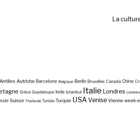
La cultur
Autriche
Antilles
Berlin
Barcelone
Chine
Bruxelles
Canada
Cr
Belgique
Italie
etagne
Londres
Inde
Istanbul
Grèce
Guadeloupe
Londres 
USA
Venise
Vienne
Suisse
Turquie
week-
ssie
Tunisie
Thaïlande