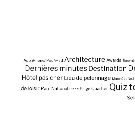
Architecture
Awards
App iPhone/iPod/iPad
Baromèt
D
Dernières minutes
Destination
Hôtel pas cher
Lieu de pèlerinage
Marché de Noël
Quiz t
de loisir
Parc National
Quartier
Plage
Place
Sél