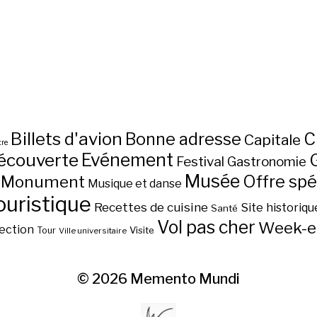
Billets d'avion
C
Bonne adresse
Capitale
re
écouverte
Evénement
Festival
Gastronomie
Musée
Monument
Offre spé
Musique et danse
ouristique
Recettes de cuisine
Site historiqu
Santé
Vol pas cher
Week-e
ection
Visite
Tour
Ville universitaire
© 2026
Memento Mundi