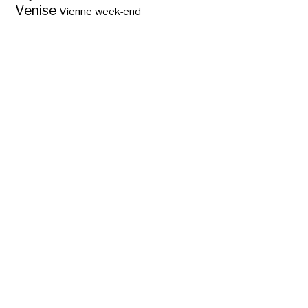
Venise
Vienne
week-end
Quels sont les 7
pays d’Amérique
centrale?