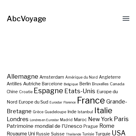
AbcVoyage
Allemagne
Amsterdam
Angleterre
Amérique du Nord
Autriche
Antilles
Berlin
Barcelone
Bruxelles
Canada
Belgique
Espagne
Etats-Unis
Europe du
Chine
Croatie
France
Grande-
Nord
Europe du Sud
Eurostar
Florence
Italie
Bretagne
Inde
Istanbul
Grèce
Guadeloupe
Paris
Londres
New York
Maroc
Madrid
Londres en Eurostar
Rome
Patrimoine mondial de l'Unesco
Prague
USA
Royaume Uni
Suisse
Turquie
Russie
Tunisie
Thaïlande