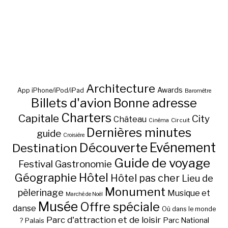
Architecture
Awards
App iPhone/iPod/iPad
Baromètre
Billets d'avion
Bonne adresse
Charters
Capitale
City
Château
Circuit
Cinéma
Dernières minutes
guide
Croisière
Découverte
Evénement
Destination
Guide de voyage
Festival
Gastronomie
Hôtel
Géographie
Hôtel pas cher
Lieu de
Monument
pèlerinage
Musique et
Marché de Noël
Musée
Offre spéciale
danse
Où dans le monde
Parc d'attraction et de loisir
Parc National
Palais
?